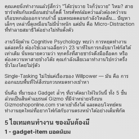
คุณเคยนั่งทำงานแล้วรู้สึกว่า "โต๊ะวุ่นวาย ใจก็วุ่นวาย" ไหม? สาย
ชาร์จพันกันเหมือนสปาเก็ตตี้ โทรศัพท์ล้มคว่ำแล้วต้องคว้าจน
เกือบหกล้มออกจากเก้าอี้ แบตหมดตอนกำลังไหลลื่น... ปัญหา
เล็กๆ เหล่านี้ดูเหมือนไม่มีน้ำหนัก แต่มัน คือ Micro-Distraction
ที่ทำลายสมาธิได้อย่างไม่ทันตั้งตัว
งานวิจัยด้าน Cognitive Psychology พบว่า การหยุดทำงาน
แต่ละครั้ง ต้องใช้เวลาเฉลี่ยกว่า 23 นาทีในการกลับมาโฟกัสได้
เท่าเดิม นั่นหมายความว่า ทุกครั้งที่สายชาร์จดึงมือถือตก หรือ
ต้องควานหาสายข้างโต๊ะ คุณกำลังเสียเวลาทำงานไปกว่าครึ่ง
ชั่วโมงโดยไม่รู้ตัว
Single-Tasking ไม่ใช่แค่เรื่องของ Willpower — มัน คือ การ
ออกแบบพื้นที่ให้สิ่งรบกวนหมดทางเข้าหา
นั่นคือ ที่มาของ Gadget ล้ำๆ ที่เราคัดมาให้ในวันนี้ ทั้ง 5 ชิ้น
ล้วนเป็นสินค้าแบรนด์ Gizmo ที่มีจำหน่ายจริงบน
Gizmoshoponline.com ราคาเข้าถึงได้ และตอบโจทย์คน
ทำงานยุคใหม่ที่อยากโฟกัสกับงานตรงหน้าได้อย่างเต็มพิกัด
5 ไอเทมคนทำงาน ของมันต้องมี
1 - gadget-item ยอดนิยม