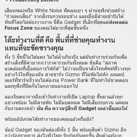
เสียงเพลงหรือ White Noise ที่คลอเบา ๆ ผ่านหูฟังช่วยสร้าง
"กำแพงเสียง" จากสิ่งรบกวนรอบข้าง และเมื่อมีสายเข้ารับได้
ทันทีโดยไม่ต้องวางงาน นี่คือ Gadget ที่เล็กที่สุดแต่
ส่งผลต่อ
Focus Zone
ของคุณได้มากที่สุดชิ้นหนึ่ง
โต๊ะทำงานที่ดี คือ พื้นที่ที่ช่วยคุณทำงาน
แทนที่จะขัดขวางคุณ
ทั้ง 5 ชิ้นนี้ไม่ได้แพง ไม่ได้ล้ำเกินจริง แต่มันทำงานร่วมกันเพื่อ
สร้างสิ่งที่มีค่ามากกว่าราคารวมกันทั้งหมด นั่นคือ "สภาพ
แวดล้อมที่เอื้อต่อการโฟกัส" ไม่ว่าจะเป็นขาตั้งโทรศัพท์ที่วางทุก
อย่างไว้ในที่ของมัน สายชาร์จ Gizmo ที่ไม่พันไม่หัก อะแดป
เตอร์ที่ชาร์จเร็วจนไม่ต้องรอ Power Bank ที่ไม่ทำให้ขาดตอน
และหูฟังที่ปิดกั้นโลกภายนอกออกไป
ลองจินตนาการถึงเช้าวันทำงานที่เปิด Laptop ขึ้นมาแล้วทุก
อย่างพร้อม ไม่มีสายพัน ไม่มีแบตหมด ไม่มีเสียงรบกวน แค่คุณ
กับงานตรงหน้า
นั่น คือ ความรู้สึกที่ Gadget เหล่านี้มอบให้
พร้อมอัปเกรดโต๊ะทำงานของคุณแล้วหรือยัง?
ช้อป Gadget ของมันต้องมีทั้ง 5 ชิ้น พร้อมสินค้า Gizmo อีก
กว่าร้อยรายการ ส่งไวทั่วไทย รับประกันทุกชิ้น
สินค้าแท้จาก