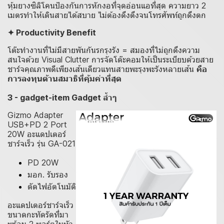
หุ้มยางซิลิโคนป้องกันการหักงอที่จุดอ่อนแอที่สุด ความยาว 2
เมตรทำให้เดินสายได้สบาย ไม่ต้องดึงตึงจนโทรศัพท์ถูกดึงตก
✦ Productivity Benefit
โต๊ะทำงานที่ไม่มีสายพันกันรกรุงรัง = สมองที่ไม่ถูกดึงความ
สนใจด้วย Visual Clutter การจัดโต๊ะคอมให้เป็นระเบียบด้วยสาย
ชาร์จคุณภาพดีเพียงเส้นเดียวแทนสายพะรุงพะรังหลายเส้น
คือ
การลงทุนด้านสมาธิที่คุ้มค่าที่สุด
3 - gadget-item Gadget ล้ำๆ
Gizmo Adapter
USB+PD 2 Port
20W อะแดปเตอร์
ชาร์จเร็ว รุ่น GA-021
PD 20W
มอก. รับรอง
ตัดไฟอัตโนมัติ
อะแดปเตอร์ชาร์จเร็ว
ขนาดกะทัดรัดที่มา
พร้อม 2 พอร์ตในหัว