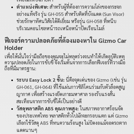
ตำแหน่งพิเศษ:
สำหรับผู้ที่ต้องการความโล่งของกระจก
อย่างแท้จริง รุ่น
GH-055
สำหรับติดที่บังแดด (Sun Visor)
ช่วยรักษาทัศนวิสัยได้ดีเยี่ยม หรือรุ่น
GH-058
ที่หนีบ
บริเวณคอนโซลหน้ารถเหนือหน้าปัดเรือนไมล์
ฟีเจอร์ความปลอดภัยที่ต้องมองหาใน Gizmo Car
Holder
เพื่อให้มั่นใจว่ามือถือของคุณจะไม่หลุดร่วงจนทำให้เกิดอุบัติเหตุ
ความปลอดภัยในการขับขี่ จึงเริ่มต้นจากการเลือกฟีเจอร์ที่วางมือ
ถือที่มีมาตรฐาน:
ระบบ Easy Lock 2 ชั้น:
นี่คือจุดเด่นของ Gizmo (เช่น รุ่น
GH-061
,
GH-064
) ที่ใช้แผ่นกาวซิลิโคนร่วมกับตัวล็อคสูญ
ญากาศ เพื่อสร้างแรงยึดเกาะมหาศาล รองรับแรงสั่น
สะเทือนจากการขับขี่ได้เป็นอย่างดี
วัสดุพลาสติก ABS คุณภาพสูง:
ในสภาพอากาศร้อนจัด
ของประเทศไทย พลาสติกทั่วไปมักจะกรอบแตก แต่ Gizmo
เลือกใช้วัสดุ ABS ที่ทนความร้อนสูง ไม่บิดงอแม้จอดรถตาก
แดดนานๆ