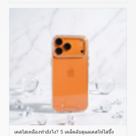
เคสใสเหลืองทำยังไง? 5 เคล็ดลับดูแลเคสให้ใสปิ๊ง