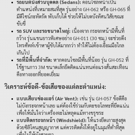
รถยนต์นั่งส่วนบุคคล (Sedans):
คอนโซลหน้าเป็น
ตำแหน่งที่เหมาะสมที่สุด รุ่นอย่าง
GH-062
หรือ
GH-065
ที่
มีดีไซน์กะทัดรัด พับเก็บได้ ช่วยให้ไม่บดบังทัศนวิสัยขณะ
ขับขี่
รถ SUV และรถขนาดใหญ่:
เนื่องจาก กระจกหน้ามีพื้นที่
กว้าง รุ่นแขนยาวพิเศษอย่าง
GH-011
(30 ซม.) จะช่วยดึง
โทรศัพท์เข้าหาผู้ขับได้มากกว่า ทำให้ไม่ต้องเอื้อมมือไกล
เกินไป
รถที่มีพื้นที่จำกัด:
หากคอนโซลมีพื้นที่น้อย รุ่น
GH-052
ที่
ใช้ฐานกาว 3M ขนาดเล็กยึดติดแน่นทนต่อแรงสั่นสะเทือน
คือทางออกที่ยอดเยี่ยม
วิเคราะห์ข้อดี-ข้อเสียของแต่ละตำแหน่ง:
แบบเสียบช่องแอร์ (Air Vent):
เช่น รุ่น
GH-057
ข้อดีคือ
ไม่บังกระจกหน้าเลย แต่ต้องใช้ร่วมกับตะขอโลหะที่ยึดแน่น
เพื่อให้มั่นใจว่าเครื่องจะไม่หลุดแม้ทางขรุขระ
แบบติดกระจกหน้า (Windshield):
ให้แรงยึดเกาะสูงสุด
ด้วยซิลิโคนสูญญากาศ แต่ควรติดตั้งให้อยู่ในมุมที่ต่ำที่สุด
เพื่อไม่ให้บังสายตา