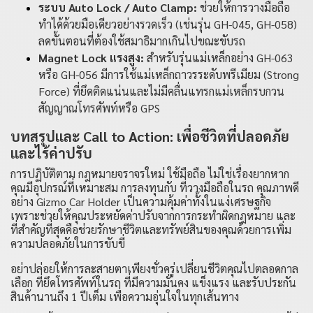
ระบบ Auto Lock / Auto Clamp:
ช่วยให้การวางมือถือ
ทำได้ด้วยมือเดียวอย่างรวดเร็ว (เช่นรุ่น
GH-045
,
GH-058
)
ลดขั้นตอนที่ต้องใช้สมาธิมากเกินไปขณะขับรถ
Magnet Lock แรงสูง:
สำหรับรุ่นแม่เหล็กอย่าง
GH-063
หรือ
GH-056
มีการใช้แม่เหล็กถาวรระดับพรีเมียม (Strong
Force) ที่ยึดติดแน่นและไม่มีคลื่นแทรกแม่เหล็กรบกวน
สัญญาณโทรศัพท์หรือ GPS
บทสรุปและ Call to Action: เพื่อชีวิตที่ปลอดภัย
และไร้ค่าปรับ
การปฏิบัติตาม กฎหมายจราจรใหม่ ใช้มือถือ ไม่ใช่เรื่องยากหาก
คุณมีอุปกรณ์ที่เหมาะสม การลงทุนกับ ที่วางมือถือในรถ คุณภาพดี
อย่าง Gizmo Car Holder เป็นความคุ้มค่าทั้งในแง่เศรษฐกิจ
เพราะช่วยให้คุณประหยัดค่าปรับจากการกระทำผิดกฎหมาย และ
ที่สำคัญที่สุดคือช่วยรักษาชีวิตและทรัพย์สินของคุณด้วยการเพิ่ม
ความปลอดภัยในการขับขี่
อย่าปล่อยให้การละสายตาเพียงชั่วครู่เปลี่ยนชีวิตคุณไปตลอดกาล
เลือก ที่ยึดโทรศัพท์ในรถ ที่มีความมั่นคง แข็งแรง และรับประกัน
สินค้านานถึง 1 ปีเต็ม เพื่อความอุ่นใจในทุกเส้นทาง