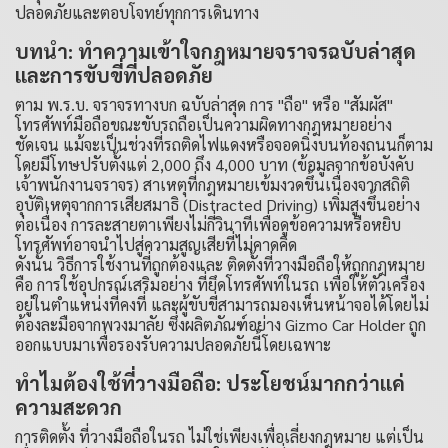
ปลอดภัยและตอบโจทย์ทุกการเดินทาง
บทนำ: ทำความเข้าใจกฎหมายจราจรฉบับล่าสุด
และการขับขี่ที่ปลอดภัย
ตาม พ.ร.บ. จราจรทางบก ฉบับล่าสุด การ "ถือ" หรือ "สัมผัส"
โทรศัพท์มือถือขณะขับรถถือเป็นความผิดทางกฎหมายอย่าง
ชัดเจน แม้จะเป็นช่วงที่รถติดไฟแดงหรือจอดนิ่งบนท้องถนนก็ตาม
โดยมีโทษปรับตั้งแต่ 2,000 ถึง 4,000 บาท (ข้อมูลจากข้อบังคับ
เจ้าพนักงานจราจร) สาเหตุที่กฎหมายเข้มงวดขึ้นเนื่องจากสถิติ
อุบัติเหตุจากการเสียสมาธิ (Distracted Driving) เพิ่มสูงขึ้นอย่าง
ต่อเนื่อง การละสายตาเพียงไม่กี่วินาทีเพื่อดูข้อความหรือหยิบ
โทรศัพท์อาจนำไปสู่ความสูญเสียที่ไม่คาดคิด
ดังนั้น วิธีการใช้งานที่ถูกต้องและ ติดตั้งที่วางมือถือให้ถูกกฎหมาย
คือ การใช้อุปกรณ์เสริมอย่าง ที่ยึดโทรศัพท์ในรถ เพื่อให้ตัวเครื่อง
อยู่ในตำแหน่งที่คงที่ และผู้ขับขี่สามารถมองเห็นหน้าจอได้โดยไม่
ต้องละมือจากพวงมาลัย ซึ่งผลิตภัณฑ์อย่าง Gizmo Car Holder ถูก
ออกแบบมาเพื่อรองรับความปลอดภัยนี้โดยเฉพาะ
ทำไมต้องใช้ที่วางมือถือ: ประโยชน์มากกว่าแค่
ความสะดวก
การติดตั้ง ที่วางมือถือในรถ ไม่ใช่เพียงเพื่อเลี่ยงกฎหมาย แต่เป็น