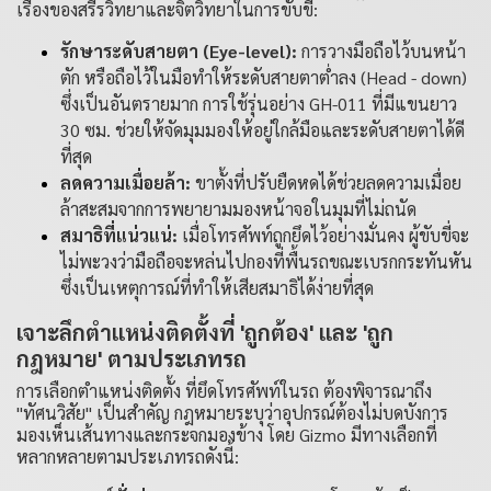
เรื่องของสรีรวิทยาและจิตวิทยาในการขับขี่:
รักษาระดับสายตา (Eye-level):
การวางมือถือไว้บนหน้า
ตัก หรือถือไว้ในมือทำให้ระดับสายตาต่ำลง (Head - down)
ซึ่งเป็นอันตรายมาก การใช้รุ่นอย่าง
GH-011 ที่มีแขนยาว
30 ซม. ช่วยให้จัดมุมมองให้อยู่ใกล้มือและระดับสายตาได้ดี
ที่สุด
ลดความเมื่อยล้า:
ขาตั้งที่ปรับยืดหดได้ช่วยลดความเมื่อย
ล้าสะสมจากการพยายามมองหน้าจอในมุมที่ไม่ถนัด
สมาธิที่แน่วแน่:
เมื่อโทรศัพท์ถูกยึดไว้อย่างมั่นคง ผู้ขับขี่จะ
ไม่พะวงว่ามือถือจะหล่นไปกองที่พื้นรถขณะเบรกกระทันหัน
ซึ่งเป็นเหตุการณ์ที่ทำให้เสียสมาธิได้ง่ายที่สุด
เจาะลึกตำแหน่งติดตั้งที่ 'ถูกต้อง' และ 'ถูก
กฎหมาย' ตามประเภทรถ
การเลือกตำแหน่งติดตั้ง ที่ยึดโทรศัพท์ในรถ ต้องพิจารณาถึง
"ทัศนวิสัย" เป็นสำคัญ กฎหมายระบุว่าอุปกรณ์ต้องไม่บดบังการ
มองเห็นเส้นทางและกระจกมองข้าง โดย Gizmo มีทางเลือกที่
หลากหลายตามประเภทรถดังนี้: