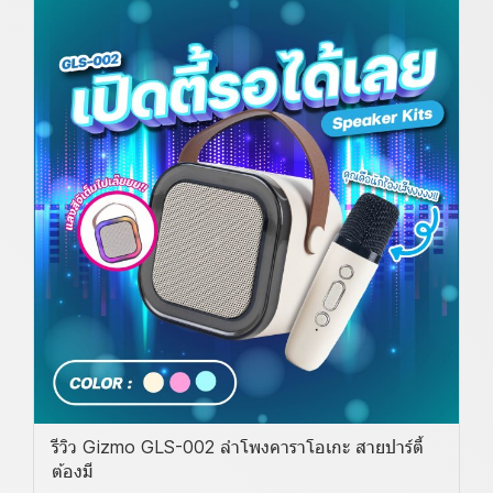
รีวิว Gizmo GLS-002 ลำโพงคาราโอเกะ สายปาร์ตี้
ต้องมี