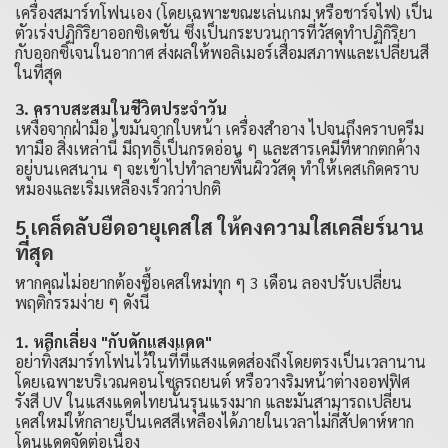
เครื่องสมาร์ทโฟนเอง (โดยเฉพาะขณะเล่นเกม หรือชาร์จไฟ) เป็น
ตัวเร่งปฏิกิริยาออกซิเดชัน ซึ่งเป็นกระบวนการที่วัสดุทำปฏิกิริยา
กับออกซิเจนในอากาศ ส่งผลให้พอลิเมอร์เสื่อมสภาพและเปลี่ยนสี
ในที่สุด
3. คราบสะสมในชีวิตประจำวัน
เหงื่อจากฝ่ามือ ไขมันจากใบหน้า เครื่องสำอาง ไปจนถึงคราบครีม
ทามือ สิ่งเหล่านี้ มีฤทธิ์เป็นกรดอ่อน ๆ และสารเคมีที่หากตกค้าง
อยู่บนเคสนาน ๆ จะเข้าไปทำลายพื้นผิววัสดุ ทำให้เคสเกิดคราบ
หมองและเริ่มเหลืองเร็วกว่าปกติ
5 เคล็ดลับยืดอายุเคสใส ให้คงความใสเคลียร์นาน
ที่สุด
หากคุณไม่อยากต้องซื้อเคสใหม่ทุก ๆ 3 เดือน ลองปรับเปลี่ยน
พฤติกรรมง่าย ๆ ดังนี้
1. หลีกเลี่ยง "กับดักแสงแดด"
อย่าทิ้งสมาร์ทโฟนไว้ในที่ที่แสงแดดส่องถึงโดยตรงเป็นเวลานาน
โดยเฉพาะบริเวณคอนโซลรถยนต์ หรือวางริมหน้าต่างออฟฟิศ
รังสี UV ในแสงแดดไทยนั้นรุนแรงมาก และมันสามารถเปลี่ยน
เคสใหม่ให้กลายเป็นเคสสีเหลืองได้ภายในเวลาไม่กี่สัปดาห์หาก
โดนแดดจัดต่อเนื่อง