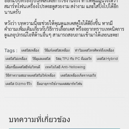
ออกแบบที่รองรับไลฟ์สไตล์การใช้งานจริง ทำให้คุณมั่นใจได้ว่า
สมาร์ทโฟนเครื่องโปรดจะดูสวยงาม สง่างาม และใสปิ๊งไปได้อีก
นานครับ
หวังว่า บทความนี้จะช่วยให้คุณดูแลเคสคู่ใจได้ดียิ่งขึ้น หากมี
คำถามเพิ่มเติมเกี่ยวกับวิธีการเลือกเคส หรืออยากทราบเทคนิคการ
ดูแลอุปกรณ์ไอทีด้านอื่นๆ สามารถสอบถามเข้ามาได้เลยนะคะ!
Tags :
เคสใสเหลือง
วิธีแก้เคสใสเหลือง
ทำไมเคสโทรศัพท์ถึงเหลือง
เคสใสไม่เหลือง
วิธีดูแลเคสใส
วัสดุ TPU กับ PC คืออะไร
เคสใส Hybrid
เลือกซื้อเคสใสยี่ห้อไหนดี
เทคโนโลยี Anti-Yellowing
วิธีทำความสะอาดเคสใสไม่ให้เหลือง
เคสใสเหลืองเกิดจากอะไร
เคสใส Gizmo รีวิว
ยืดอายุการใช้งานเคสสมาร์ทโฟน
บทความที่เกี่ยวข้อง