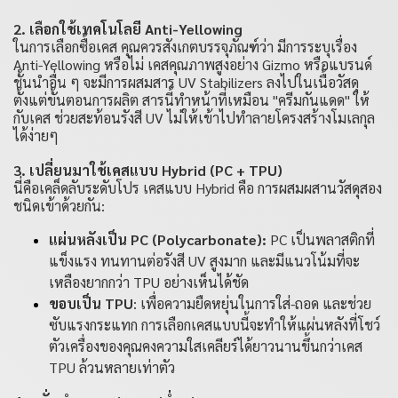
2. เลือกใช้เทคโนโลยี Anti-Yellowing
ในการเลือกซื้อเคส คุณควรสังเกตบรรจุภัณฑ์ว่า มีการระบุเรื่อง
Anti-Yellowing หรือไม่ เคสคุณภาพสูงอย่าง
Gizmo
หรือแบรนด์
ชั้นนำอื่น ๆ จะมีการผสมสาร UV Stabilizers ลงไปในเนื้อวัสดุ
ตั้งแต่ขั้นตอนการผลิต สารนี้ทำหน้าที่เหมือน "ครีมกันแดด" ให้
กับเคส ช่วยสะท้อนรังสี UV ไม่ให้เข้าไปทำลายโครงสร้างโมเลกุล
ได้ง่ายๆ
3. เปลี่ยนมาใช้เคสแบบ Hybrid (PC + TPU)
นี่คือเคล็ดลับระดับโปร
เคสแบบ Hybrid
คือ การผสมผสานวัสดุสอง
ชนิดเข้าด้วยกัน:
แผ่นหลังเป็น PC (Polycarbonate):
PC เป็นพลาสติกที่
แข็งแรง ทนทานต่อรังสี UV สูงมาก และมีแนวโน้มที่จะ
เหลืองยากกว่า TPU อย่างเห็นได้ชัด
ขอบเป็น TPU
: เพื่อความยืดหยุ่นในการใส่-ถอด และช่วย
ซับแรงกระแทก การเลือกเคสแบบนี้จะทำให้แผ่นหลังที่โชว์
ตัวเครื่องของคุณคงความใสเคลียร์ได้ยาวนานขึ้นกว่าเคส
TPU ล้วนหลายเท่าตัว