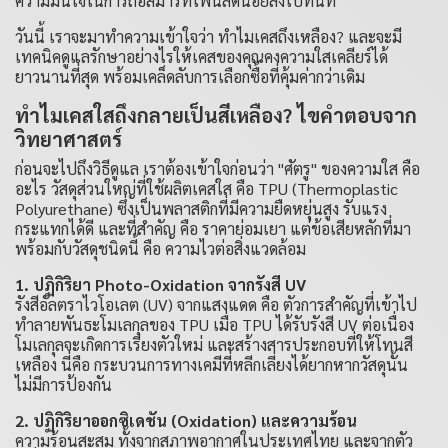
ความมั่นใจในการถือสมาร์ทโฟนลดน้อยลงไปทันที
วันนี้ เราจะมาทำความเข้าใจว่า ทำไมเคสถึงเหลือง? และจะมี
เทคนิคดูแลรักษาอย่างไรให้เคสของคุณคงความใสเคลียร์ได้
ยาวนานที่สุด พร้อมเคล็ดลับการเลือกซื้อที่คุ้มค่ากว่าเดิม
ทำไมเคสใสถึงกลายเป็นสีเหลือง? ไขคำตอบจาก
วิทยาศาสตร์
ก่อนจะไปถึงวิธีดูแล เราต้องเข้าใจก่อนว่า "ศัตรู" ของความใส คือ
อะไร วัสดุส่วนใหญ่ที่ใช้ผลิตเคสใส คือ TPU (Thermoplastic
Polyurethane) ซึ่งเป็นพลาสติกที่มีความยืดหยุ่นสูง รับแรง
กระแทกได้ดี และที่สำคัญ คือ ราคาย่อมเยา แต่ข้อเสียหลักที่มา
พร้อมกับวัสดุชนิดนี้ คือ ความไวต่อสิ่งแวดล้อม
1. ปฏิกิริยา Photo-Oxidation จากรังสี UV
รังสีอัลตราไวโอเลต (UV) จากแสงแดด คือ ตัวการสำคัญที่เข้าไป
ทำลายพันธะโมเลกุลของ TPU เมื่อ TPU ได้รับรังสี UV ต่อเนื่อง
โมเลกุลจะเกิดการเรียงตัวใหม่ และสร้างสารประกอบที่ให้โทนสี
เหลือง นี่คือ กระบวนการทางเคมีที่หลีกเลี่ยงได้ยากหากวัสดุนั้น
ไม่มีการป้องกัน
2. ปฏิกิริยาออกซิเดชัน (Oxidation) และความร้อน
ความร้อนสะสม ทั้งจากสภาพอากาศในประเทศไทย และจากตัว