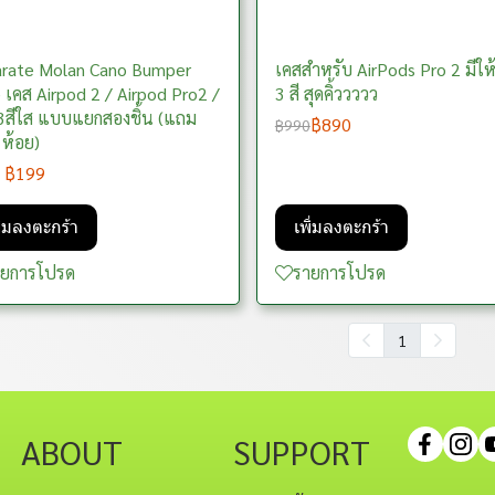
rate Molan Cano Bumper
เคสสำหรับ AirPods Pro 2 มีให้
 เคส Airpod 2 / Airpod Pro2 /
3 สี สุดคิ้ววววว
3สีใส แบบแยกสองชิ้น (แถม
฿890
฿990
 ห้อย)
฿199
ิ่มลงตะกร้า
เพิ่มลงตะกร้า
ายการโปรด
รายการโปรด
1
ABOUT
SUPPORT