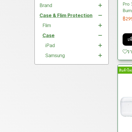
Pro 
Brand
Case
THE PLAYER
Bum
COLLECTION (รุ่นเพลเยอร์)
Case & Flim Protection
Aisolove
฿29
THE CLASSIC SERIES (รุ่น
aJi
Flim
คลาสสิก)
COCOSMILE
Case
Kit Film HD Clear
THE COSMIC SHINY
เพ
Cooyee
Flim Full Glass Strong
iPad
Samsung
SERIES (รุ่นคอสมิค/อวกาศ)
ร
COTECI
Diamond lens Protector
Samsung
iPhone
Samsung
iPad Air
THE MIAMI SERIES (รุ่นไม
อามี่)
DEVIA
Lens Aluminum ring
iPhone
iPhone
Samsung
iPad Pro
Samsung Galaxy A
สินค้าใหม
THE EGYPT SERIES (รุ่น
DuxDucis
Lens Shield Clear
Xiaomi
iPhone
Samsung
iPad Gen
Samsung Galaxy S
iPhone 17Pro Max
อียิปต์)
fungoogun
Film Full Glass Blue
MacBook
iPhone
Samsung
iPad Mini
Samsung Galaxy Z
iPhone 17Pro
Xiaomi Pad 5
Light
Gizmo
AirPods
iPhone
Samsung Galaxy Note
iPhone 17Plus
MacBook Air
Film Glass Privacy
Samsung
HTC
Case
Samsung Galaxy Tab
iPhone Air
AirPods 2
Film Full Glass Matte
iPhone
Samsung
ICARER Family
Flim
Xiaomi
iPhone 17
AirPods Pro 2
Film Full Glass Clear
iPhone
iPhone
Keky
Gadget
Air pods
iPhone
iPhone 16Pro Max
AirPods Pro 1