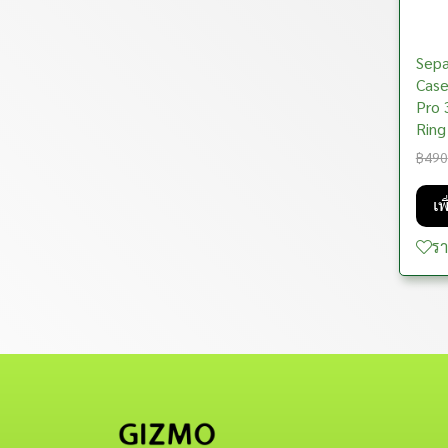
Samsung
Samsung
KZDOO
iPad
Samsung
iPhone 16Pro
AirPods 4
iPhone
KA-O
iPhone
iPhone 16Plus
AirPods Pro 3
Sepa
Audio & Gadgets
Kaono
Samsung
iPhone 16E
Case
Pro 
Vehicle Accessories
MIXI Fushion
Audio
iPhone 16
Ring
KA-O & Lifestyle
MIPOW
Gadgets
Accessories
Bluetooth Speaker
iPhone 15Pro Max
฿490
(ลำโพงบลูทูธ)
Clearance sale
MACHINO
Car Chargers
KA-O
Apple Watch
MOBILE CAR BRACKET
iPhone 15Pro
Earphones (หูฟัง)
Speaker Kits Colorful
เพ
Memumi
Vehicle Holders
อุปกรณ์คอมพิวเตอร์
Stands & Holders
กระจกเสริมด้านข้างรถยนต์
ตุ๊กตา
iPhone 15Plus
Apple Watch Case
Karaoke (ลำโพง
Type-C Earphones (หูฟัง
ร
Molan Cano
สินค้ามงคล
Gizmo waterproof
ที่เก็บแว่นตา
Car Holders Wireless
แก้วเก็บความเย็น
Mouse
iPhone 15
Apple Watch Straps
Griptok
คาราโอเกะพกพาพร้อมไฟ
พอร์ต Type-C)
Charger
สร้างบรรยากาศ)
Nillkin
Workout Gear
Magnetic
ที่แขวนของในรถยนต์
Hairbrush
แผ่นรองเมาส์หนัง
พระพุทธรูป
iPhone 14
Laptop & Notebook
3.5mm Earphones (หูฟัง
Motorcycle Holders
Stands
OATSBASF
โซล่าเซลล์
Fan
กล้องติดรถยนต์
หมอนรองคอ
แผ่นรองเม้าส์ ข้อมือ คีย์บอร์ด
iPhone 13
Griptok Magnetic GRIP
มาตรฐานหัว AUX)
Car Holders
เซ็ท 3 ชิ้น
Tablet & iPad Stands
Piblue
กระเป๋า
Powerbank
กล่องเก็บของอเนกประสงค์
ถุง
ไฟสนาม
iPhone 12
Magnetic Suction Phone
Desktop Fan
Lightning Earphones (หู
ในรถยนต์
Phone Stands
Mount
ฟังพอร์ต Lightning)
PULOKA
พวงกุญแจ Bag Strap
Pencil
Jibbitz Cartoon
iPhone 11
Powerbank 5000mAh
ถุงเก็บอุจจาระสัตว์เลี้ยง
Widgets
ถังขยะในรถยนต์
Liavec Magsafe Lanyard
Wireless Bluetooth
PYNANA
Selfie Stick
iPad Bag
iPhone X
PowerBank 9600mAh
ถุงสูญญากาศ
Earbuds (หูฟังบลูทูธไร้สาย
Airpod พวงกุญแจ
Card Pocket