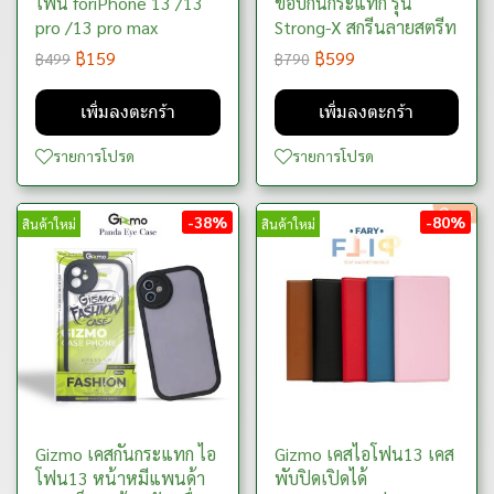
โฟน foriPhone 13 /13
ขอบกันกระแทก รุ่น
pro /13 pro max
Strong-X สกรีนลายสตรีท
฿159
฿599
฿499
฿790
เพิ่มลงตะกร้า
เพิ่มลงตะกร้า
รายการโปรด
รายการโปรด
-38%
-80%
สินค้าใหม่
สินค้าใหม่
Gizmo เคสกันกระแทก ไอ
Gizmo เคสไอโฟน13 เคส
โฟน13 หน้าหมีแพนด้า
พับปิดเปิดได้