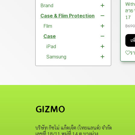
With
Brand
Case
THE PLAYER
ลาย 
COLLECTION (รุ่นเพลเยอร์)
Case & Flim Protection
Aisolove
17
THE CLASSIC SERIES (รุ่น
฿690
aJi
Flim
คลาสสิก)
COCOSMILE
Case
Kit Film HD Clear
THE COSMIC SHINY
เพ
Cooyee
Flim Full Glass Strong
iPad
Samsung
SERIES (รุ่นคอสมิค/อวกาศ)
ร
COTECI
Diamond lens Protector
Samsung
iPhone
Samsung
iPad Air
THE MIAMI SERIES (รุ่นไม
อามี่)
DEVIA
Lens Aluminum ring
iPhone
iPhone
Samsung
iPad Pro
Samsung Galaxy A
THE EGYPT SERIES (รุ่น
DuxDucis
Lens Shield Clear
iPhone
Samsung
iPad Gen
Samsung Galaxy S
iPhone 17Pro Max
อียิปต์)
fungoogun
Film Full Glass Blue
iPhone
Samsung
iPad Mini
Samsung Galaxy Z
iPhone 17Pro
Light
Gizmo
iPhone
Samsung Galaxy Note
iPhone 17Plus
Film Glass Privacy
Samsung
HTC
Case
Samsung Galaxy Tab
iPhone Air
Film Full Glass Matte
iPhone
Samsung
ICARER Family
Flim
Xiaomi
iPhone 17
Film Full Glass Clear
iPhone
iPhone
บริษัท กิซโม่ แก็ดเจ็ต (ไทยแลนด์) จำกัด
Keky
Gadget
Air pods
iPhone
iPhone 16Pro Max
เลขที่ 18/11 หมู่ที่ 14 ต.บางม่วง