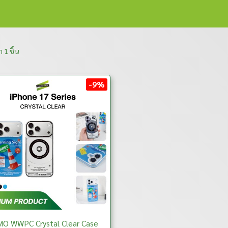
 1 ชิ้น
-9%
O WWPC Crystal Clear Case