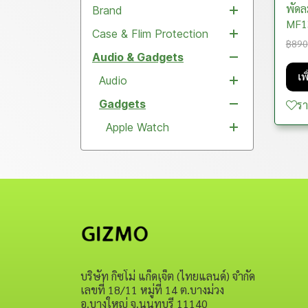
พัดล
Brand
Case
THE PLAYER
MF1
COLLECTION (รุ่นเพลเยอร์)
Case & Flim Protection
Aisolove
฿890
THE CLASSIC SERIES (รุ่น
Audio & Gadgets
aJi
Flim
คลาสสิก)
เพ
COCOSMILE
Case
Audio
Kit Film HD Clear
THE COSMIC SHINY
Cooyee
Gadgets
Flim Full Glass Strong
iPad
Bluetooth Speaker
Samsung
ร
SERIES (รุ่นคอสมิค/อวกาศ)
(ลำโพงบลูทูธ)
COTECI
Diamond lens Protector
Samsung
Apple Watch
iPhone
Samsung
iPad Air
THE MIAMI SERIES (รุ่นไม
Earphones (หูฟัง)
Speaker Kits Colorful
อามี่)
DEVIA
Lens Aluminum ring
iPhone
Stands & Holders
iPhone
Samsung
iPad Pro
Samsung Galaxy A
Apple Watch Case
Karaoke (ลำโพง
Type-C Earphones (หูฟัง
THE EGYPT SERIES (รุ่น
DuxDucis
Lens Shield Clear
Xiaomi
Gizmo waterproof
iPhone
Samsung
iPad Gen
Samsung Galaxy S
iPhone 17Pro Max
Apple Watch Straps
Griptok
คาราโอเกะพกพาพร้อมไฟ
พอร์ต Type-C)
อียิปต์)
สร้างบรรยากาศ)
fungoogun
Film Full Glass Blue
MacBook
Magnetic
iPhone
Samsung
iPad Mini
Samsung Galaxy Z
iPhone 17Pro
Xiaomi Pad 5
Laptop & Notebook
3.5mm Earphones (หูฟัง
Light
Stands
Gizmo
AirPods
Fan
iPhone
Samsung Galaxy Note
iPhone 17Plus
MacBook Air
Griptok Magnetic GRIP
มาตรฐานหัว AUX)
Film Glass Privacy
Samsung
Tablet & iPad Stands
HTC
Case
Samsung Galaxy Tab
iPhone Air
AirPods 2
Magnetic Suction Phone
Desktop Fan
Lightning Earphones (หู
Film Full Glass Matte
iPhone
Samsung
Phone Stands
Mount
ฟังพอร์ต Lightning)
ICARER Family
Flim
Powerbank
Xiaomi
iPhone 17
AirPods Pro 2
บริษัท กิซโม่ แก็ดเจ็ต (ไทยแลนด์) จำกัด
Film Full Glass Clear
iPhone
iPhone
Liavec Magsafe Lanyard
Wireless Bluetooth
เลขที่ 18/11 หมู่ที่ 14 ต.บางม่วง
Keky
Gadget
Pencil
Air pods
iPhone
iPhone 16Pro Max
AirPods Pro 1
Powerbank 5000mAh
Earbuds (หูฟังบลูทูธไร้สาย
อ.บางใหญ่ จ.นนทบุรี 11140
Samsung
Samsung
Card Pocket