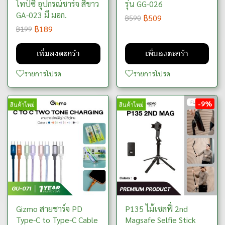
ไทป์ซี อุปกรณ์ชาร์จ สีขาว
รุ่น GG-026
GA-023 มี มอก.
฿509
฿590
฿189
฿199
เพิ่มลงตะกร้า
เพิ่มลงตะกร้า
รายการโปรด
รายการโปรด
-9%
สินค้าใหม่
สินค้าใหม่
Gizmo สายชาร์จ PD
P135 ไม้เซลฟี่ 2nd
Type-C to Type-C Cable
Magsafe Selfie Stick