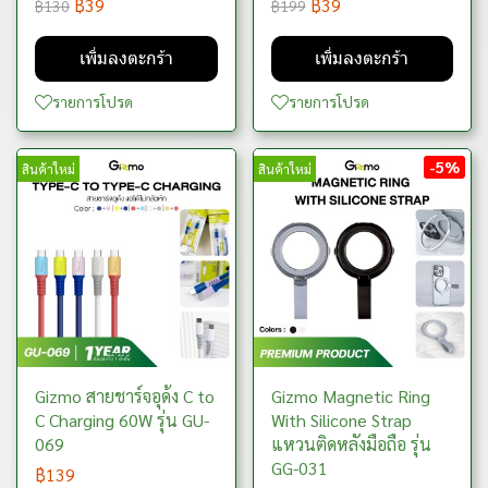
฿39
฿39
฿130
฿199
เพิ่มลงตะกร้า
เพิ่มลงตะกร้า
รายการโปรด
รายการโปรด
-5%
สินค้าใหม่
สินค้าใหม่
Gizmo สายชาร์จอุด้ง C to
Gizmo Magnetic Ring
C Charging 60W รุ่น GU-
With Silicone Strap
069
แหวนติดหลังมือถือ รุ่น
GG-031
฿139