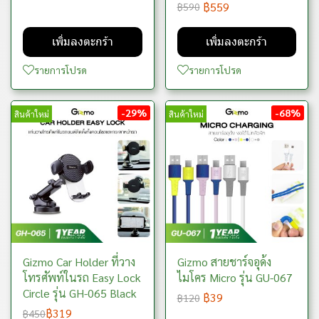
฿559
฿590
เพิ่มลงตะกร้า
เพิ่มลงตะกร้า
รายการโปรด
รายการโปรด
-29%
-68%
สินค้าใหม่
สินค้าใหม่
Gizmo Car Holder ที่วาง
Gizmo สายชาร์จอุด้ง
โทรศัพท์ในรถ Easy Lock
ไมโคร Micro รุ่น GU-067
Circle รุ่น GH-065 Black
฿39
฿120
฿319
฿450