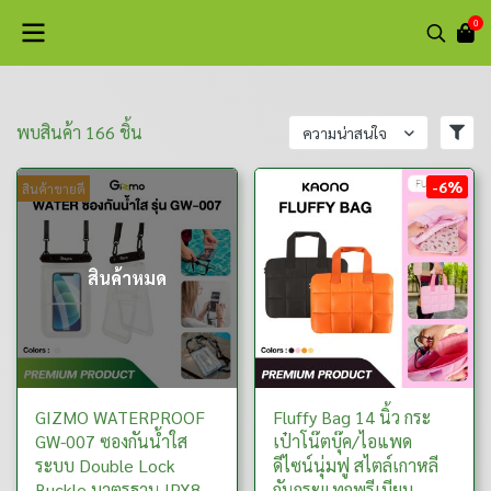
0
พบสินค้า 166 ชิ้น
ความน่าสนใจ
-6%
สินค้าขายดี
สินค้าหมด
GIZMO WATERPROOF
Fluffy Bag 14 นิ้ว กระ
GW-007 ซองกันน้ำใส
เป๋าโน๊ตบุ๊ค/ไอแพด
ระบบ Double Lock
ดีไซน์นุ่มฟู สไตล์เกาหลี
Buckle มาตรฐาน IPX8
กันกระแทกพรีเมียม