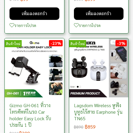
เพิ่มลงตะกร้า
เพิ่มลงตะกร้า
รายการโปรด
รายการโปรด
-23%
-3%
สินค้าใหม่
สินค้าใหม่
Gizmo GH-061 ที่วาง
Lagsdom Wireless หูฟัง
โทรศัพท์ในรถ Car
บูทูธไร้สาย Earphone รุ่น
holder Easy Lock รับ
TN65
ประกัน 1 ปี
฿859
฿890