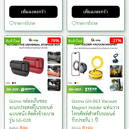
เพิ่มลงตะกร้า
เพิ่มลงตะกร้า
รายการโปรด
รายการโปรด
-78%
-27%
สินค้าใหม่
สินค้าใหม่
Gizmo กล่องเก็บของ
Gizmo GH-063 Vacuum
อเนกประสงค์ในรถยนต์
Magnet Holder แท่นวาง
แบบหนัง ติดตั้งข้างเบาะ
โทรศัพท์สำหรับรถยนต์
รุ่น GG-028
รับประกัน 1 ปี
฿99
฿399
฿450
฿550