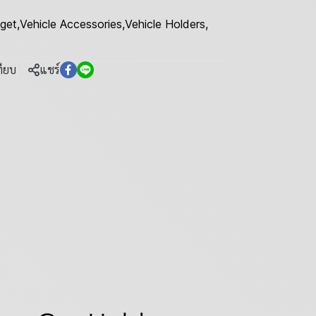
get
,
Vehicle Accessories
,
Vehicle Holders
,
ทียบ
แชร์