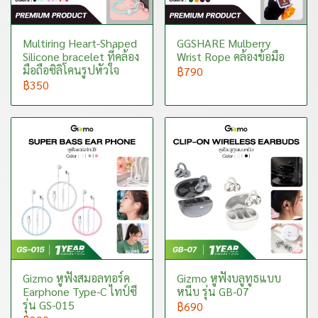
Multiring Heart-Shaped
GGSHARE Mulberry
Silicone bracelet ที่คล้อง
Wrist Rope คล้องข้อมือ
มือถือซิลิโคนรูปหัวใจ
฿790
฿350
Gizmo หูฟังสมอลทอร์ค
Gizmo หูฟังบลูทูธแบบ
Earphone Type-C ไทป์ซี
หนีบ รุ่น GB-07
รุ่น GS-015
฿690