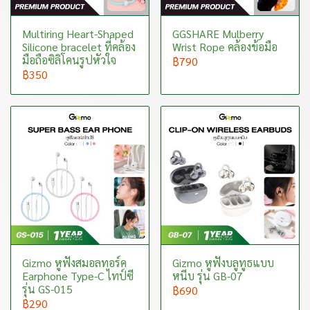
Multiring Heart-Shaped
GGSHARE Mulberry
Silicone bracelet ที่คล้อง
Wrist Rope คล้องข้อมือ
มือถือซิลิโคนรูปหัวใจ
฿790
฿350
Gizmo หูฟังสมอลทอร์ค
Gizmo หูฟังบลูทูธแบบ
Earphone Type-C ไทป์ซี
หนีบ รุ่น GB-07
รุ่น GS-015
฿690
฿290