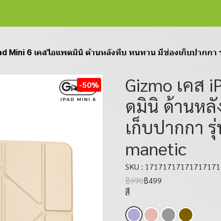
d Mini 6 เคสไอแพดมินิ ด้านหลังทึบ ทนทาน มีช่องเก็บปากกา ร
Gizmo เคส i
-50%
ดมินิ ด้านหล
เก็บปากกา รุ
manetic
SKU : 1717171717171717
฿990
฿499
สี