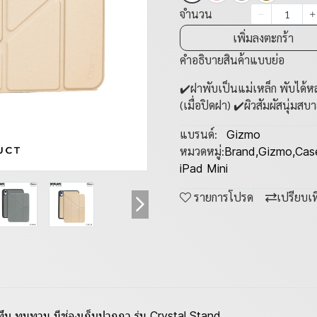
จำนวน
เพิ่มลงตะกร้า
คำอธิบายสินค้าแบบย่อ
✔️ฝาพับเป็นแม่เหล็ก พับได้ห
(เมื่อปิดฝา) ✔️ผิวสัมผัสนุ่มสบา
แบรนด์:
Gizmo
หมวดหมู่:
Brand
,
Gizmo
,
Cas
iPad Mini
รายการโปรด
เปรียบเ
ึบ ทนทาน มีช่องเก็บปากกา รุ่น Crystal Stand