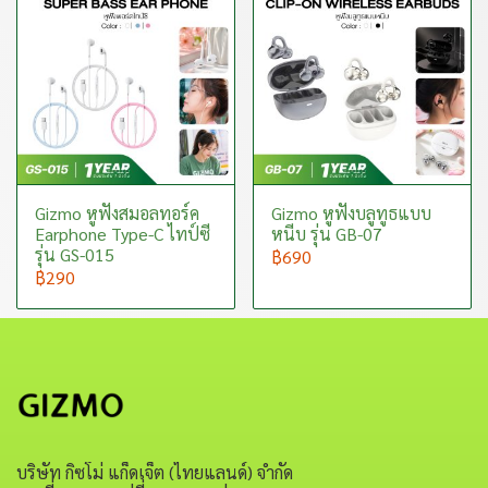
Gizmo หูฟังสมอลทอร์ค
Gizmo หูฟังบลูทูธแบบ
Earphone Type-C ไทป์ซี
หนีบ รุ่น GB-07
รุ่น GS-015
฿690
฿290
บริษัท กิซโม่ แก็ดเจ็ต (ไทยแลนด์) จำกัด