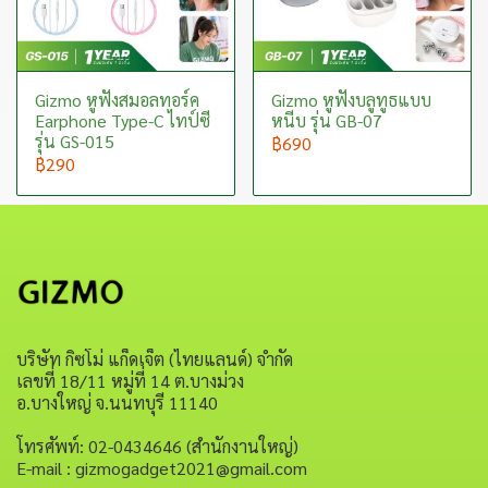
Gizmo หูฟังสมอลทอร์ค
Gizmo หูฟังบลูทูธแบบ
Earphone Type-C ไทป์ซี
หนีบ รุ่น GB-07
รุ่น GS-015
฿690
฿290
บริษัท กิซโม่ แก็ดเจ็ต (ไทยแลนด์) จำกัด
เลขที่ 18/11 หมู่ที่ 14 ต.บางม่วง
อ.บางใหญ่ จ.นนทบุรี 11140
โทรศัพท์: 02-0434646 (สำนักงานใหญ่)
E-mail : gizmogadget2021@gmail.com