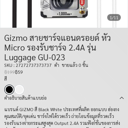
1/11
Gizmo สายชาร์จแอนดรอยด์ หัว
Micro รองรับชาร์จ 2.4A รุ่น
Luggage GU-023
SKU : 27272737373737
ดำ
ขายแล้ว 0 ชิ้น
฿199
฿59
สี
คำอธิบายสินค้าแบบย่อ
แบรนด์ GIZMO สี Black White ประเทศที่ผลิต ออกแบบ ฮ่องกง
คุณสมบัติ/จุดเด่น ชาร์จไฟได้รวดเร็ว ถ่ายโอนข้อมูลที่รวดเร็ว
รองรับแรงจ่ายกระแสสูงสุด Output 2.4A รวมฟังก์ชั่นของการส่ง