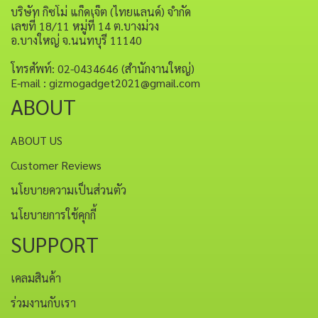
บริษัท กิซโม่ แก็ดเจ็ต (ไทยแลนด์) จำกัด
เลขที่ 18/11 หมู่ที่ 14 ต.บางม่วง
อ.บางใหญ่ จ.นนทบุรี 11140
โทรศัพท์: 02-0434646 (สำนักงานใหญ่)
E-mail : gizmogadget2021@gmail.com
ABOUT
ABOUT US
Customer Reviews
นโยบายความเป็นส่วนตัว
นโยบายการใช้คุกกี้
SUPPORT
เคลมสินค้า
ร่วมงานกับเรา