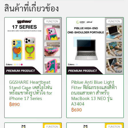
สินค้าที่เกี่ยวข้อง
GGSHARE Heartbeat
Piblue Anti Blue Light
Stand Case เคสไอโฟน
Filter ฟิล์มกรองแสงสีฟ้า
พร้อมขาตั้งรูปหัวใจ for
ถนอมสายตา สำหรับ
iPhone 17 Series
MacBook 13 NEO รุ่น
A3404
฿890
฿690