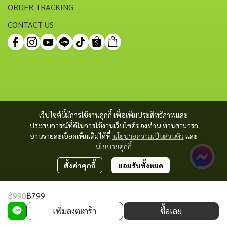
ORDER TRACKING
CONTACT US
เว็บไซต์นี้มีการใช้งานคุกกี้ เพื่อเพิ่มประสิทธิภาพและ
ประสบการณ์ที่ดีในการใช้งานเว็บไซต์ของท่าน ท่านสามารถ
อ่านรายละเอียดเพิ่มเติมได้ที่
นโยบายความเป็นส่วนตัว
และ
นโยบายคุกกี้
ตั้งค่าคุกกี้
ยอมรับทั้งหมด
฿990
฿799
Copyright 2023 | All Rights Reserved | Powered by MWE
เพิ่มลงตะกร้า
ซื้อเลย
Powered By
MakeWebEasy