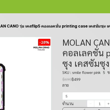
N CANO รุ่น เคสflip5 คอลเลคชั่น printing case เคสซัมซุง เคส
MOLAN CANO 
-28%
คอลเลคชั่น p
ซุง เคสซัมซุง
SKU : smile flower pink
5
ข
฿690
฿499
ลาย
5
จำนวน