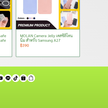
safe
MOLAN Camera Jelly เคสซิลิโคน
Safe
นิ่ม สำหรับ Samsung A27
฿390