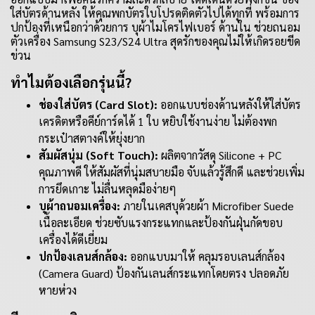
ใส่บัตรด้านหลัง ให้คุณพกบัตรใบโปรดติดตัวไปได้ทุกที่ พร้อมการ
ปกป้องที่เหนือกว่าด้วยการ บุผ้าไมโครไฟเบอร์ ด้านใน ช่วยถนอม
ตัวเครื่อง Samsung S23/S24 Ultra สุดรักของคุณไม่ให้เกิดรอยขีด
ข่วน
ทำไมต้องเลือกรุ่นนี้?
ช่องใส่บัตร (Card Slot):
ออกแบบช่องด้านหลังให้ใส่บัตร
เครดิตหรือคีย์การ์ดได้ 1 ใบ หยิบใช้งานง่าย ไม่ต้องพก
กระเป๋าสตางค์ให้ยุ่งยาก
สัมผัสนุ่ม (Soft Touch):
ผลิตจากวัสดุ Silicone + PC
คุณภาพดี ให้สัมผัสที่นุ่มสบายมือ จับแล้วรู้สึกดี และช่วยเพิ่ม
การยึดเกาะ ไม่ลื่นหลุดมือง่ายๆ
บุผ้าถนอมเครื่อง:
ภายในเคสบุด้วยผ้า Microfiber Suede
เนื้อละเอียด ช่วยซับแรงกระแทกและป้องกันฝุ่นกัดขอบ
เครื่องได้ดีเยี่ยม
ปกป้องเลนส์กล้อง:
ออกแบบมาให้ คลุมรอบเลนส์กล้อง
(Camera Guard) ป้องกันเลนส์กระแทกโดยตรง ปลอดภัย
หายห่วง