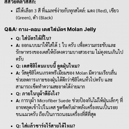
สีสวยคลาสสิก:
มีให้เลือก 3 สี ที่แมทช์ง่ายกับทุกสไตล์: แดง (Red), เขียว
(Green), ดำ (Black)
Q&A: ถาม-ตอบ เคสใส่บัตร Molan Jelly
Q: ใส่บัตรได้กี่ใบ?
A:
ออกแบบมาให้ใส่ได้ 1 ใบ ครับ เพื่อความกระชับและ
รักษาทรงของเคสให้ยังคงความบางสวยงาม ไม่ตุงจนเกินไป
ครับ
Q: เคสซิลิโคนแบบนี้ ดูดฝุ่นไหม?
A:
วัสดุซิลิโคนเกรดพรีเมียมของ Molan มีความเรียบลื่น
ช่วยลดการเกาะของฝุ่นได้ดีกว่าซิลิโคนทั่วไปครับ และ
สามารถเช็ดทำความสะอาดได้ง่ายมาก
Q: ภายในบุผ้าดียังไง?
A:
การบุผ้า Microfiber Suede ช่วยป้องกันไม่ให้ฝุ่นเล็กๆ ที่
อาจหลุดเข้าไปในเคส ขูดขีดกับฝาหลังเครื่องจนเป็นรอย
ขนแมวครับ ถือเป็นการถนอมเครื่องที่ดีที่สุด
Q: ใส่แล้วชาร์จไร้สายได้ไหม?