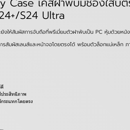
 Case เคสฝาพับมีช่องใส่บั
24+/S24 Ultra
ังให้สัมผัสการจับถือที่พรีเมี่ยม
ตัวฝาพับเป็น PC หุ้มด้วยหน
การสัมผัสเลนส์และหน้าจอโดยตรงได้ พร้อมตัวล็อกแม่เหล็ก ภาย
ดี
ีประสิทธิภาพ
นส์กระแทกโดยตรง