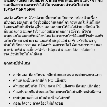
Gizmo Fusion Bumper X mag เคสใสขอบดำ/แดง-ฟ้า กัน
รอยขีดข่วน เคสชาร์จได้ กันกระแทก สำหรับไอโฟน
15/15+/15P/15PM
เคสใสเสริมขอบดีไซน์สวย ที่มาพร้อมกับการปกป้องตัวเครื่อง
บริเวณขอบเคสนูน จึงช่วยป้องกันเลนส์ กันกระแทกไม่ให้สัมผัส
โดยตรงกับพื้นผิววัสดุอื่นๆ ออกแบบมาให้ถือได้ง่าย ถนัดมือ ไม่
ลื่นหลุดง่าย ปุ่มกดใช้งานง่ายสะดวกต่อการใช้งาน ดีไซน์
ภายนอกโดดเด่นด้วยดีไซน์เคสใสสามารถโชว์สีและดีไซน์ของตัว
เครื่องได้อย่างสวยงาม และที่สำคัญยังมีสาร Anti-Yellowing
ช่วยให้เกิดอาการเคสเหลืองช้า คงความใสได้อย่างยาวนาน และ
มาพร้อมที่ชาร์จแม็กเซฟช่วยให้คุณชาร์จแบบไร้สายได้อย่าง
รวดเร็วทันใจมั่นใจได้เลย
คุณสมบัติพิเศษ
ฮาร์ดเคส ป้องกันนรอยขีดข่วนและทนทานต่อแรงกระแทก
ด้านหลังเป็นพลาสติก PC แข็งแรง
ด้านขอบเป็นวัดุ TPU ผสม PC แข็งแรง ยืดหยุ่นเล็กน้อย
ป้องกันรอยขีดข่วนและกันกระแทกได้อย่างมีประสิทธิภาพ
เคสหุ้มกระชับเข้ากับตัวเครื่องได้พอดี
ถอด/ใส่ง่าย ตัวเครื่องไม่เกิดรอย