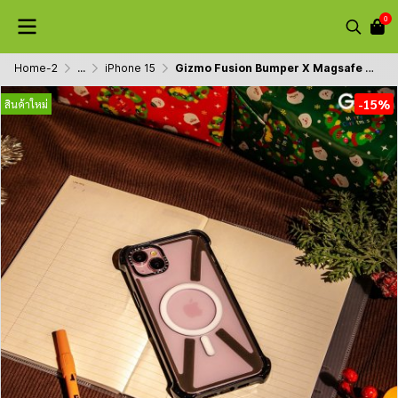
0
Home-2
...
iPhone 15
Gizmo Fusion Bumper X Magsafe เคสใสขอบดำ/แดง-ฟ้า กันรอยขีดข่วน เคสชาร์จได้ กันกระแทก สำหรับไอโฟน 15/15+/15P/15PM
-15%
สินค้าใหม่