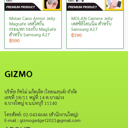
Molan Cano Armor Jelly
MOLAN Camera Jelly
Magsafe เคสใสกัน
เคสซิลิโคนนิ่ม สำหรับ
กระแทก รองรับ MagSafe
Samsung A27
สำหรับ Samsung A27
฿390
฿590
บริษัท กิซโม่ แก็ดเจ็ต (ไทยแลนด์) จำกัด
เลขที่ 18/11 หมู่ที่ 14 ต.บางม่วง
อ.บางใหญ่ จ.นนทบุรี 11140
โทรศัพท์: 02-0434646 (สำนักงานใหญ่)
E-mail : gizmogadget2021@gmail.com