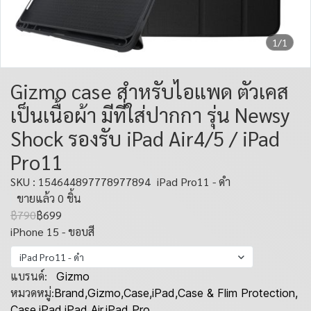
1/1
Gizmo case สำหรับไอแพด ตัวเคส
เป็นเนื้อผ้า มีที่ใส่ปากกา รุ่น Newsy
Shock รองรับ iPad Air4/5 / iPad
Pro11
SKU : 154644897778977894
iPad Pro11 - ดำ
ขายแล้ว 0 ชิ้น
฿790
฿699
iPhone 15 - ขอบสี
iPad Pro11 - ดำ
แบรนด์:
Gizmo
หมวดหมู่:
Brand
,
Gizmo
,
Case
,
iPad
,
Case & Flim Protection
,
Case
,
iPad
,
iPad Air
,
iPad Pro