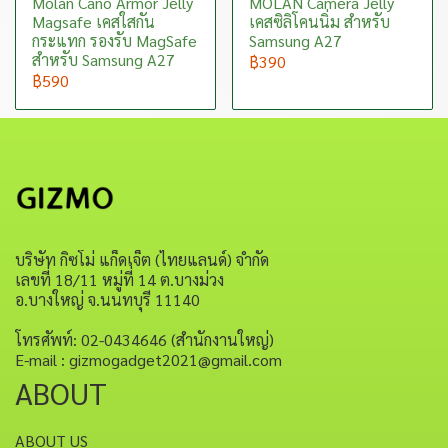
Molan Cano Armor Jelly
MOLAN Camera Jelly
Magsafe เคสใสกัน
เคสซิลิโคนนิ่ม สำหรับ
กระแทก รองรับ MagSafe
Samsung A27
สำหรับ Samsung A27
฿390
฿590
บริษัท กิซโม่ แก็ดเจ็ต (ไทยแลนด์) จำกัด
เลขที่ 18/11 หมู่ที่ 14 ต.บางม่วง
อ.บางใหญ่ จ.นนทบุรี 11140
โทรศัพท์: 02-0434646 (สำนักงานใหญ่)
E-mail : gizmogadget2021@gmail.com
ABOUT
ABOUT US