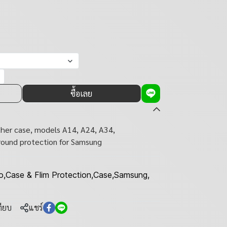
ซื้อเลย
her case, models A14, A24, A34,
ound protection for Samsung
o
,
Case & Flim Protection
,
Case
,
Samsung
,
ทียบ
แชร์