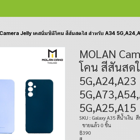
mera Jelly เคสนิ่มซิลิโคน สีสันสดใส สำหรับ A34 5G,A24,A23 
MOLAN Camera
โคน สีสันสด
5G,A24,A23
5G,A73,A54,
5G,A25,A15
SKU : Galaxy A35 สีน้ำเงิน
สี
ขายแล้ว 0 ชิ้น
฿390