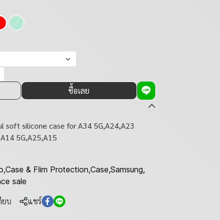
ซื้อเลย
l soft silicone case for A34 5G,A24,A23
 A14 5G,A25,A15
o
,
Case & Flim Protection
,
Case
,
Samsung
,
nce sale
ทียบ
แชร์