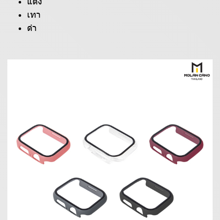
แดง
เทา
ดำ