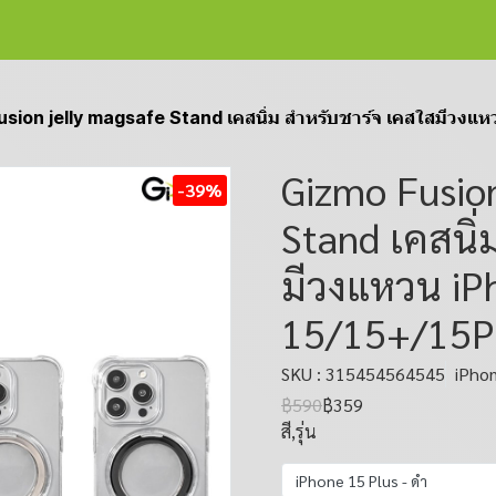
sion jelly magsafe Stand เคสนิ่ม สำหรับชาร์จ เคสใสมีวงแ
Gizmo Fusion
-39%
Stand เคสนิ่
มีวงแหวน iP
15/15+/15P
SKU : 315454564545
iPhon
฿590
฿359
สี,รุ่น
iPhone 15 Plus - ดำ