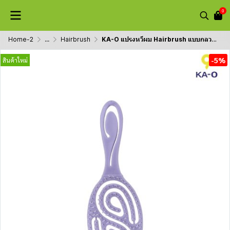
0
Home-2
...
Hairbrush
KA-O แปรงหวีผม Hairbrush แบบกลวง ไซส์ M รุ่น S3152
-5%
สินค้าใหม่