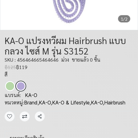
1/2
KA-O แปรงหวีผม Hairbrush แบบ
กลวง ไซส์ M รุ่น S3152
SKU : 456464665464646
ม่วง
ขายแล้ว 0 ชิ้น
฿125
฿119
สี
แบรนด์:
KA-O
หมวดหมู่:
Brand
,
KA-O
,
KA-O & Lifestyle
,
KA-O
,
Hairbrush
แชร์