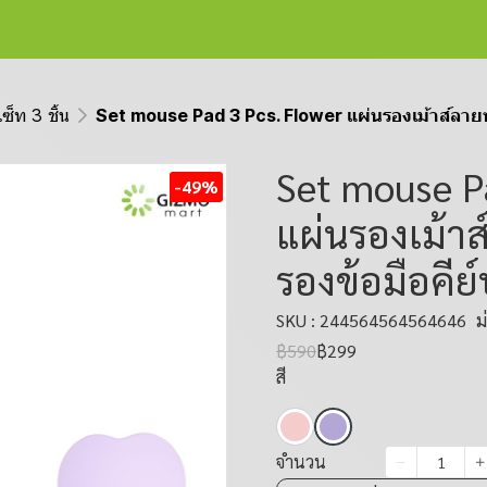
เซ็ท 3 ชิ้น
Set mouse Pad 3 Pcs. Flower แผ่นรองเม้าส์ลายหั
Set mouse P
-49%
แผ่นรองเม้า
รองข้อมือคีย์
SKU : 244564564564646
ม
฿590
฿299
สี
จำนวน