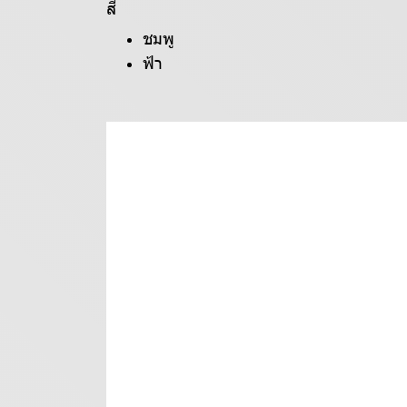
สี
ชมพู
ฟ้า