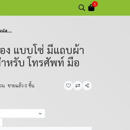
0
ัส....
อง แบบโซ่ มีแถบผ้า
หรับ โทรศัพท์ มือ
้วน
ขายแล้ว 0 ชิ้น
แชร์