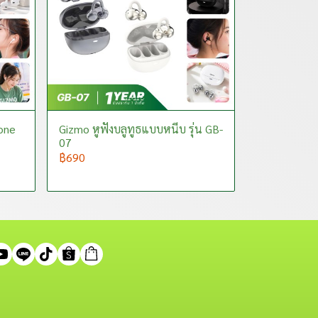
one
Gizmo หูฟังบลูทูธแบบหนีบ รุ่น GB-
07
฿690