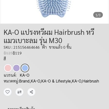
1/3
KA-O แปรงหวีผม Hairbrush หวี
แมวเบาะลม รุ่น M30
SKU : 215156464646
ฟ้า
ขายแล้ว 0 ชิ้น
฿125
฿119
สี
แบรนด์:
KA-O
หมวดหมู่:
Brand
,
KA-O
,
KA-O & Lifestyle
,
KA-O
,
Hairbrush
แชร์