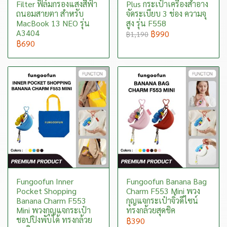
Filter ฟิล์มกรองแสงสีฟ้า
Plus กระเป๋าเครื่องสำอาง
ถนอมสายตา สำหรับ
จัดระเบียบ 3 ช่อง ความจุ
MacBook 13 NEO รุ่น
สูง รุ่น F558
A3404
฿990
฿1,190
฿690
Fungoofun Inner
Fungoofun Banana Bag
Pocket Shopping
Charm F553 Mini พวง
Banana Charm F553
กุญแจกระเป๋าจิ๋วดีไซน์
Mini พวงกุญแจกระเป๋า
ทรงกล้วยสุดชิค
ชอปปิงพับได้ ทรงกล้วย
฿390