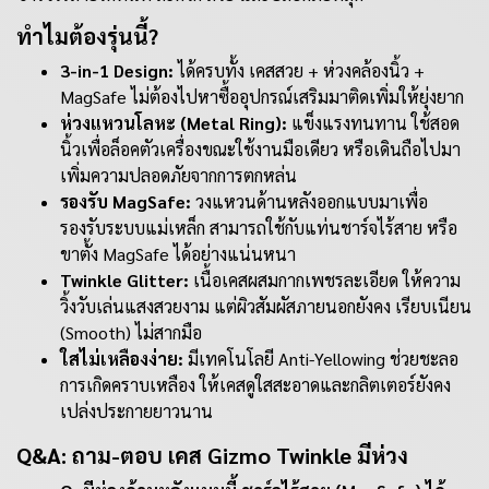
ทำไมต้องรุ่นนี้?
3-in-1 Design:
ได้ครบทั้ง เคสสวย + ห่วงคล้องนิ้ว +
MagSafe ไม่ต้องไปหาซื้ออุปกรณ์เสริมมาติดเพิ่มให้ยุ่งยาก
ห่วงแหวนโลหะ (Metal Ring):
แข็งแรงทนทาน ใช้สอด
นิ้วเพื่อล็อคตัวเครื่องขณะใช้งานมือเดียว หรือเดินถือไปมา
เพิ่มความปลอดภัยจากการตกหล่น
รองรับ MagSafe:
วงแหวนด้านหลังออกแบบมาเพื่อ
รองรับระบบแม่เหล็ก สามารถใช้กับแท่นชาร์จไร้สาย หรือ
ขาตั้ง MagSafe ได้อย่างแน่นหนา
Twinkle Glitter:
เนื้อเคสผสมกากเพชรละเอียด ให้ความ
วิ้งวับเล่นแสงสวยงาม แต่ผิวสัมผัสภายนอกยังคง เรียบเนียน
(Smooth) ไม่สากมือ
ใสไม่เหลืองง่าย:
มีเทคโนโลยี Anti-Yellowing ช่วยชะลอ
การเกิดคราบเหลือง ให้เคสดูใสสะอาดและกลิตเตอร์ยังคง
เปล่งประกายยาวนาน
Q&A: ถาม-ตอบ เคส Gizmo Twinkle มีห่วง