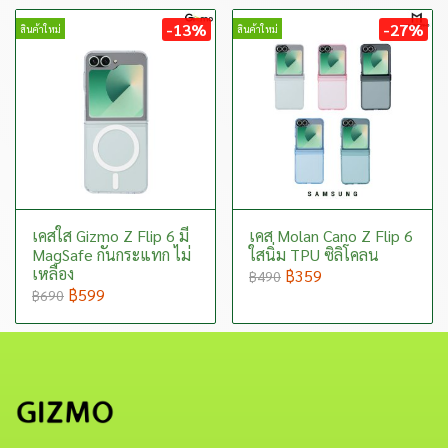
-13%
-27%
สินค้าใหม่
สินค้าใหม่
เคสใส Gizmo Z Flip 6 มี
เคส Molan Cano Z Flip 6
MagSafe กันกระแทก ไม่
ใสนิ่ม TPU ซิลิโคลน
เหลือง
฿359
฿490
฿599
฿690