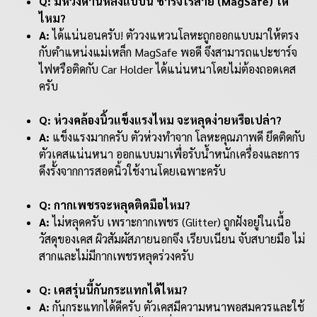
Q: มีห่วงด้านหลังแบบนี้ ชาร์จไร้สาย (MagSafe) ได้
ไหม?
A:
ได้แน่นอนครับ! ตัววงแหวนโลหะถูกออกแบบมาให้ตรง
กับตําแหน่งแม่เหล็ก MagSafe พอดี จึงสามารถแปะชาร์จ
ไฟหรือติดกับ Car Holder ได้แน่นหนาโดยไม่ต้องถอดเคส
ครับ
Q: ห่วงคล้องนิ้วแข็งแรงไหม จะหลุดง่ายหรือเปล่า?
A:
แข็งแรงมากครับ ตัวห่วงทำจาก โลหะคุณภาพดี ยึดติดกับ
ตัวเคสแน่นหนา ออกแบบมาเพื่อรับน้ำหนักเครื่องและการ
ดึงรั้งจากการสอดนิ้วใช้งานโดยเฉพาะครับ
Q: กากเพชรจะหลุดติดมือไหม?
A:
ไม่หลุดครับ เพราะกากเพชร (Glitter) ถูกฝังอยู่ในเนื้อ
วัสดุของเคส ผิวสัมผัสภายนอกจึง เรียบเนียน จับสบายมือ ไม่
สากและไม่มีกากเพชรหลุดร่วงครับ
Q: เคสรุ่นนี้กันกระแทกได้ไหม?
A:
กันกระแทกได้ดีครับ ตัวเคสมีความหนาพอสมควรและใช้