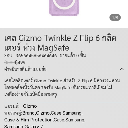
1/9
เคส Gizmo Twinkle Z Flip 6 กลิต
เตอร์ ห่วง MagSafe
SKU : 3656645656464646
ขายแล้ว 0 ชิ้น
฿590
฿499
คำอธิบายสินค้าแบบย่อ
เคสใสกลิตเตอร์ Gizmo Twinkle สำหรับ Z Flip 6 มีห่วงวงแหวน
โลหะคล้องนิ้วกันตก รองรับ MagSafe กันกระแทกดีเยี่ยม ไม่
เหลืองง่าย จับถนัดมือ สวยหรู
แบรนด์:
Gizmo
หมวดหมู่:
Brand
,
Gizmo
,
Case
,
Samsung
,
Case & Flim Protection
,
Case
,
Samsung
,
Samsung Galaxy Z