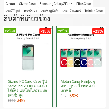
Gizmo
GizmoCase
SamsungGalaxyZFlip6
Flip6Case
เคสZFlip6
เคสมีห่วง
เคสMagSafe
เคสกลิตเตอร์
TwinkleCase
สินค้าที่เกี่ยวข้อง
-15%
-23%
สินค้าใหม่
สินค้าใหม่
Gizmo PC Card Case รุ่น
Molan Cano Rainbow
Samsung Z Flip 6 เคสใส
เคส Flip 6 สีสวยสไตล์
ใส่บัตร เคสใสกันกระแทก
เกาหลี
เคสซัมซุง
฿529
฿690
฿499
฿590