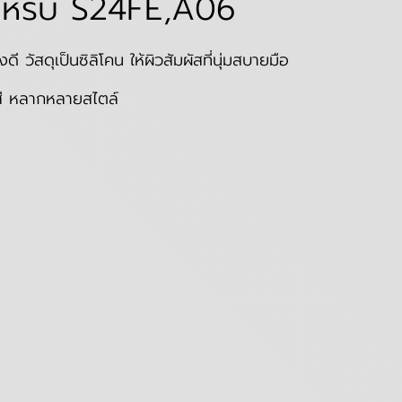
สำหรับ S24FE,A06
ัสดุเป็นซิลิโคน ให้ผิวสัมผัสที่นุ่มสบายมือ
ดสี หลากหลายสไตล์