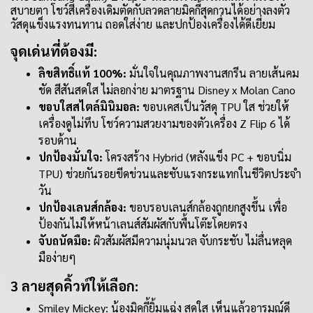
สบายตา โชว์สีเครื่องเดิมตัดกับลวดลายมิคกี้สุดกวนได้อย่างลงตัว
วัสดุแข็งแรงทนทาน ถอดใส่ง่าย และปกป้องเครื่องได้ดีเยี่ยม
จุดเด่นที่ต้องมี:
ลิขสิทธิ์แท้ 100%:
มั่นใจในคุณภาพงานสกรีน ลายเส้นคม
ชัด สีสันสดใส ไม่ลอกง่าย มาตรฐาน Disney x Molan Cano
ขอบใสสไตล์มินิมอล:
ขอบเคสเป็นวัสดุ TPU ใส ช่วยให้
เครื่องดูไม่ทึบ โชว์ความสวยงามของตัวเครื่อง Z Flip 6 ได้
รอบด้าน
ปกป้องมั่นใจ:
โครงสร้าง Hybrid (หลังแข็ง PC + ขอบนิ่ม
TPU) ช่วยกันรอยขีดข่วนและซับแรงกระแทกในชีวิตประจำ
วัน
ปกป้องเลนส์กล้อง:
ขอบรอบเลนส์กล้องถูกยกสูงขึ้น เพื่อ
ป้องกันไม่ให้หน้าเลนส์สัมผัสกับพื้นโต๊ะโดยตรง
จับถนัดมือ:
ผิวสัมผัสมีความนุ่มนวล จับกระชับ ไม่ลื่นหลุด
มือง่ายๆ
3 ลายสุดคิ้วท์ให้เลือก:
Smiley Mickey: น้องมิคกี้ยิ้มแฉ่ง สดใส เห็นแล้วอารมณ์ดี