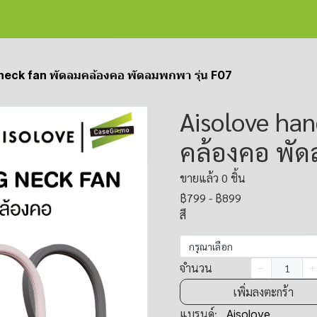
neck fan พัดลมคล้องคอ พัดลมพกพา รุ่น F07
Aisolove han
คล้องคอ พัด
ขายแล้ว 0 ชิ้น
฿799
-
฿899
สี
กรุณาเลือก
จำนวน
เพิ่มลงตะกร้า
แบรนด์:
Aisolove