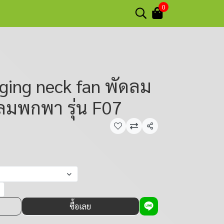
0
ging neck fan พัดลม
ลมพกพา รุ่น F07
แชร์
ซื้อเลย