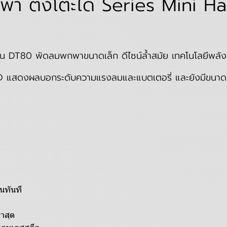
 ตั้งโต๊ะได้ Series Mini Ha
น DT80 พัดลมพกพาขนาดเล็ก ดีไซน์ล้ำสมัย เทคโนโลยีพลั
D แสดงผลบอกระดับความแรงลมและแบตเตอรี่ และยังมีขนาดท
นทันที
่ำสุด