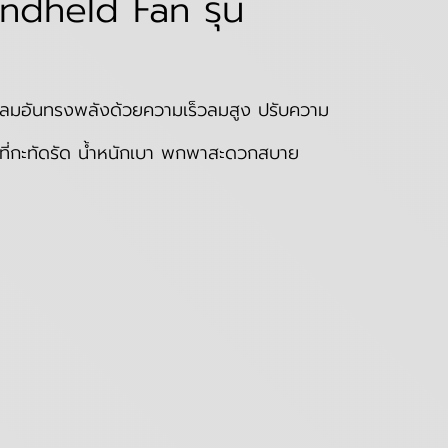
ndheld Fan รุ่น
งลมอันทรงพลังด้วยความเร็วลมสูง ปรับความ
ี่กะทัดรัด น้ำหนักเบา พกพาสะดวกสบาย