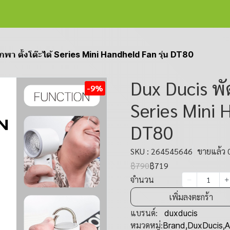
า ตั้งโต๊ะได้ Series Mini Handheld Fan รุ่น DT80
Dux Ducis พั
-9%
Series Mini 
DT80
SKU : 264545646
ขายแล้ว 0
฿790
฿719
จำนวน
เพิ่มลงตะกร้า
แบรนด์:
duxducis
หมวดหมู่:
Brand
,
DuxDucis
,
A