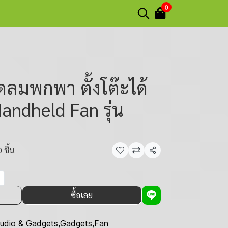
0
ดลมพกพา ตั้งโต๊ะได้
Handheld Fan รุ่น
 ชิ้น
แชร์
ซื้อเลย
udio & Gadgets
,
Gadgets
,
Fan