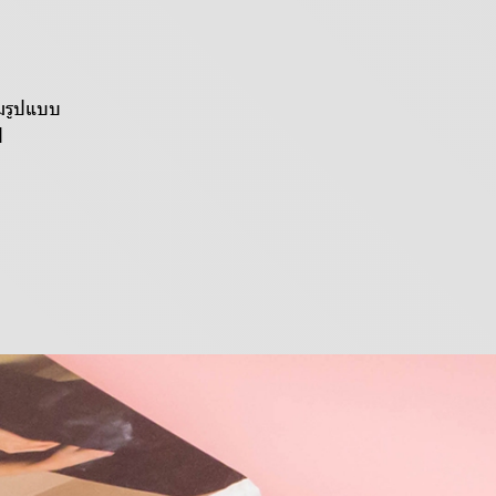
็มรูปแบบ
ป