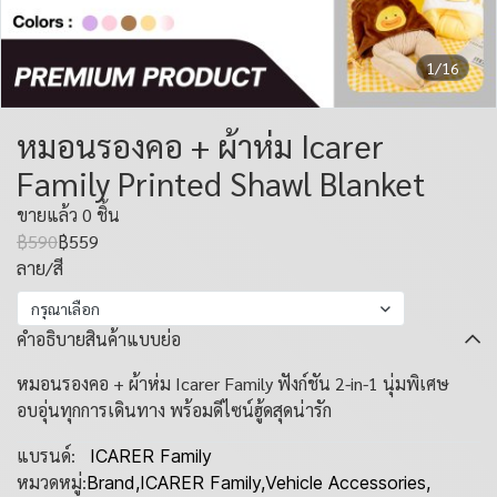
1/16
หมอนรองคอ + ผ้าห่ม Icarer
Family Printed Shawl Blanket
ขายแล้ว 0 ชิ้น
฿590
฿559
ลาย/สี
กรุณาเลือก
คำอธิบายสินค้าแบบย่อ
หมอนรองคอ + ผ้าห่ม Icarer Family ฟังก์ชัน 2-in-1 นุ่มพิเศษ
อบอุ่นทุกการเดินทาง พร้อมดีไซน์ฮู้ดสุดน่ารัก
แบรนด์:
ICARER Family
หมวดหมู่:
Brand
,
ICARER Family
,
Vehicle Accessories
,