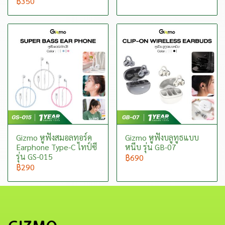
฿350
Gizmo หูฟังสมอลทอร์ค
Gizmo หูฟังบลูทูธแบบ
Earphone Type-C ไทป์ซี
หนีบ รุ่น GB-07
รุ่น GS-015
฿690
฿290