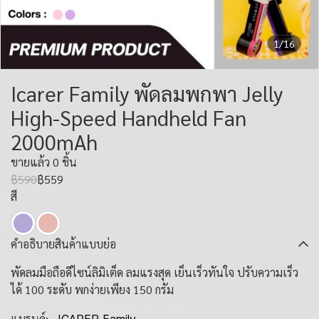
1/16
Icarer Family พัดลมพกพา Jelly
High-Speed Handheld Fan
2000mAh
ขายแล้ว 0 ชิ้น
฿590
฿559
สี
คำอธิบายสินค้าแบบย่อ
พัดลมมือถือดีไซน์ลิมิเต็ด ลมแรงสุด เย็นเร็วทันใจ ปรับความเร็ว
ได้ 100 ระดับ พกง่ายเพียง 150 กรัม
แบรนด์: