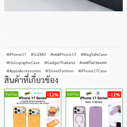
#iPhone17
#GIZMO
#เคสiPhone17
#MagSafeCase
#HolographicCase
#GadgetThailand
#เคสกันกระแทก
#AppleAccessories
#StreetFashion
#iPhone17Case
สินค้าที่เกี่ยวข้อง
-12%
-12%
สินค้าใหม่
สินค้าใหม่