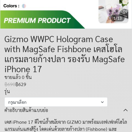
1/13
Gizmo WWPC Hologram Case
with MagSafe Fishbone เคสโฮโล
แกรมลายก้างปลา รองรับ MagSafe
iPhone 17
ขายแล้ว 0 ชิ้น
฿690
฿629
รุ่น
กรุณาเลือก
คำอธิบายสินค้าแบบย่อ
เคส iPhone 17 ดีไซน์ล้ำสมัยจาก GIZMO มาพร้อมเอฟเฟกต์โฮโล
แกรมเล่นแสงสีรุ้ง โดดเด่นด้วยลายก้างปลา (Fishbone) และ