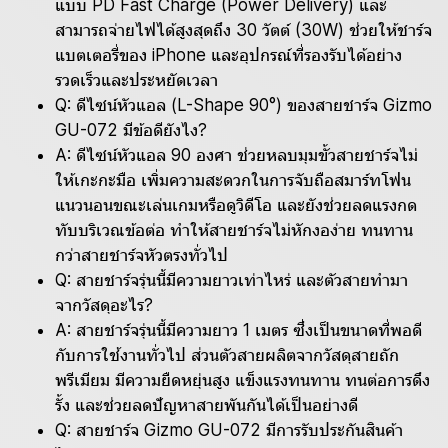
แบบ PD Fast Charge (Power Delivery) และ
สามารถจ่ายไฟได้สูงสุดถึง 30 วัตต์ (30W) ช่วยให้ชาร์จ
แบตเตอรี่ของ iPhone และอุปกรณ์ที่รองรับได้อย่าง
รวดเร็วและประหยัดเวลา
Q: ดีไซน์หัวแอล (L-Shape 90°) ของสายชาร์จ Gizmo
GU-072 มีข้อดียังไง?
A: ดีไซน์หัวแอล 90 องศา ช่วยหลบมุมขั้วสายชาร์จไม่
ให้เกะกะมือ เพิ่มความสะดวกในการจับถือสมาร์ทโฟน
แนวนอนขณะเล่นเกมหรือดูวิดีโอ และยังช่วยลดแรงกด
ทับบริเวณข้อต่อ ทำให้สายชาร์จไม่หักงอง่าย ทนทาน
กว่าสายชาร์จหัวตรงทั่วไป
Q: สายชาร์จรุ่นนี้มีความยาวเท่าไหร่ และตัวสายทำมา
จากวัสดุอะไร?
A: สายชาร์จรุ่นนี้มีความยาว 1 เมตร ซึ่งเป็นขนาดที่พอดี
กับการใช้งานทั่วไป ส่วนตัวสายผลิตจากวัสดุสายถัก
พรีเมียม มีความยืดหยุ่นสูง แข็งแรงทนทาน ทนต่อการดึง
รั้ง และช่วยลดปัญหาสายพันกันได้เป็นอย่างดี
Q: สายชาร์จ Gizmo GU-072 มีการรับประกันสินค้า