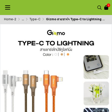
0
Home-2
...
Type-C
Gizmo สายชาร์จ Type-C to Lightning รุ่น GU-072 (PD 30W Fast Charge L-Shape)