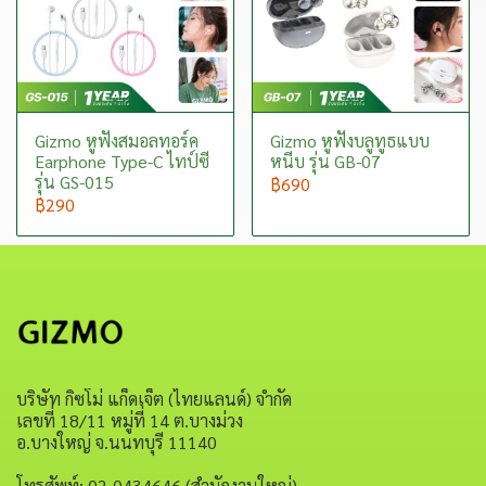
Gizmo หูฟังสมอลทอร์ค
Gizmo หูฟังบลูทูธแบบ
Earphone Type-C ไทป์ซี
หนีบ รุ่น GB-07
รุ่น GS-015
฿690
฿290
บริษัท กิซโม่ แก็ดเจ็ต (ไทยแลนด์) จำกัด
เลขที่ 18/11 หมู่ที่ 14 ต.บางม่วง
อ.บางใหญ่ จ.นนทบุรี 11140
โทรศัพท์: 02-0434646 (สำนักงานใหญ่)