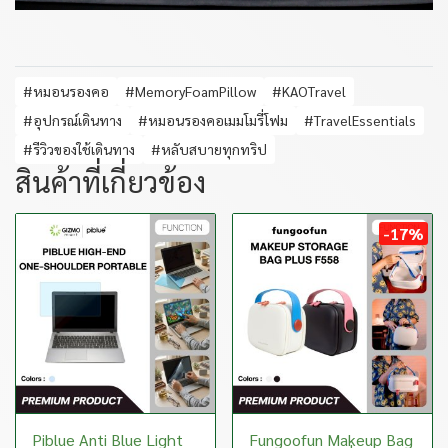
#หมอนรองคอ
#MemoryFoamPillow
#KAOTravel
#อุปกรณ์เดินทาง
#หมอนรองคอเมมโมรี่โฟม
#TravelEssentials
#รีวิวของใช้เดินทาง
#หลับสบายทุกทริป
สินค้าที่เกี่ยวข้อง
-17%
Piblue Anti Blue Light
Fungoofun Makeup Bag