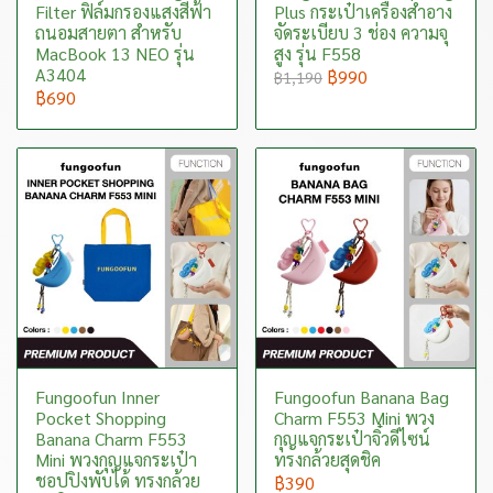
Filter ฟิล์มกรองแสงสีฟ้า
Plus กระเป๋าเครื่องสำอาง
ถนอมสายตา สำหรับ
จัดระเบียบ 3 ช่อง ความจุ
MacBook 13 NEO รุ่น
สูง รุ่น F558
A3404
฿990
฿1,190
฿690
Fungoofun Inner
Fungoofun Banana Bag
Pocket Shopping
Charm F553 Mini พวง
Banana Charm F553
กุญแจกระเป๋าจิ๋วดีไซน์
Mini พวงกุญแจกระเป๋า
ทรงกล้วยสุดชิค
ชอปปิงพับได้ ทรงกล้วย
฿390