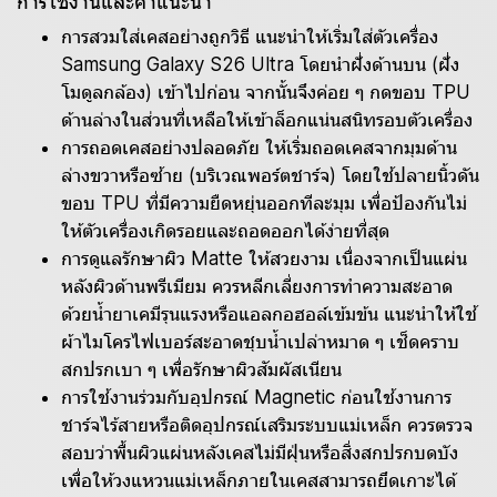
การใช้งานและคำแนะนำ
การสวมใส่เคสอย่างถูกวิธี แนะนำให้เริ่มใส่ตัวเครื่อง
Samsung Galaxy S26 Ultra โดยนำฝั่งด้านบน (ฝั่ง
โมดูลกล้อง) เข้าไปก่อน จากนั้นจึงค่อย ๆ กดขอบ TPU
ด้านล่างในส่วนที่เหลือให้เข้าล็อกแน่นสนิทรอบตัวเครื่อง
การถอดเคสอย่างปลอดภัย ให้เริ่มถอดเคสจากมุมด้าน
ล่างขวาหรือซ้าย (บริเวณพอร์ตชาร์จ) โดยใช้ปลายนิ้วดัน
ขอบ TPU ที่มีความยืดหยุ่นออกทีละมุม เพื่อป้องกันไม่
ให้ตัวเครื่องเกิดรอยและถอดออกได้ง่ายที่สุด
การดูแลรักษาผิว Matte ให้สวยงาม เนื่องจากเป็นแผ่น
หลังผิวด้านพรีเมียม ควรหลีกเลี่ยงการทำความสะอาด
ด้วยน้ำยาเคมีรุนแรงหรือแอลกอฮอล์เข้มข้น แนะนำให้ใช้
ผ้าไมโครไฟเบอร์สะอาดชุบน้ำเปล่าหมาด ๆ เช็ดคราบ
สกปรกเบา ๆ เพื่อรักษาผิวสัมผัสเนียน
การใช้งานร่วมกับอุปกรณ์ Magnetic ก่อนใช้งานการ
ชาร์จไร้สายหรือติดอุปกรณ์เสริมระบบแม่เหล็ก ควรตรวจ
สอบว่าพื้นผิวแผ่นหลังเคสไม่มีฝุ่นหรือสิ่งสกปรกบดบัง
เพื่อให้วงแหวนแม่เหล็กภายในเคสสามารถยึดเกาะได้