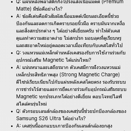
Q: แผ่นหลังพลาสติกกึ่งโปร่งแสงเนื้อแมตต์ (Premium
Matte) มีข้อดีอย่างไร?
A: ข้อดีเด่นคือผิวสัมผัสเนื้อแมตต์เนียนละเอียดนี้ช่วย
ป้องกันและลดการเกิดคราบรอยนิ้วมือ คราบมันจากเหงื่อ
และสิ่งสกปรกต่าง ๆ ได้อย่างดีเยี่ยมครับ ทำให้ตัวเคส
ดูแลทำความสะอาดง่าย ไม่สกปรก มอบลุคที่ดูเรียบหรู
และสะอาดใหม่อยู่ตลอดเวลาเมื่อเทียบกับเคสใสทั่วไป
Q: วงแหวนแม่เหล็กด้านหลังเคสรองรับการใช้งานร่วมกับ
อุปกรณ์เสริม Magnetic ได้แน่นไหม?
A: แน่นหนาและเสถียรมาก ตัวเคสมีการฝังวงแหวนแม่
เหล็กประสิทธิภาพสูง (Strong Magnetic Charge)
ดีไซน์เรียบเนียนไปกับแผ่นหลังเคสโดยตรง รองรับระบบ
การชาร์จไร้สายและการยึดเกาะร่วมกับอุปกรณ์เสริมระบบ
Magnetic ทุกประเภทได้อย่างดีเยี่ยม ตอบโจทย์ไลฟ์
สไตล์คนรุ่นใหม่
Q: ตัวกรอบเลนส์กล้องของเคสรุ่นนี้ช่วยปกป้องกล้องของ
Samsung S26 Ultra ได้อย่างไร?
A: เคสรุ่นนี้ออกแบบเกาะป้องกันเลนส์กล้องยกสูง