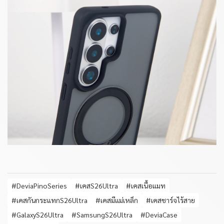
#DeviaPinoSeries
#เคสS26Ultra
#เคสเนื้อแมท
#เคสกันกระแทกS26Ultra
#เคสมีแม่เหล็ก
#เคสชาร์จไร้สาย
#GalaxyS26Ultra
#SamsungS26Ultra
#DeviaCase