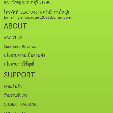
อ.บางใหญ่ จ.นนทบุรี 11140
โทรศัพท์: 02-0434646 (สำนักงานใหญ่)
E-mail : gizmogadget2021@gmail.com
ABOUT
ABOUT US
Customer Reviews
นโยบายความเป็นส่วนตัว
นโยบายการใช้คุกกี้
SUPPORT
เคลมสินค้า
ร่วมงานกับเรา
ORDER TRACKING
CONTACT US