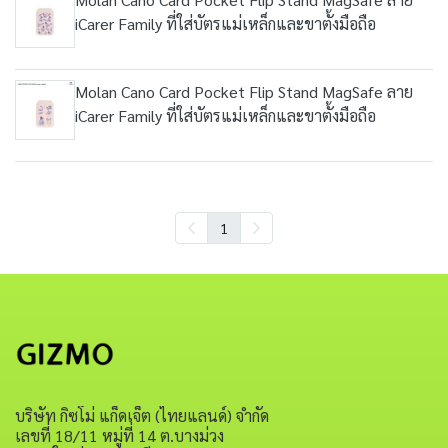
iCarer Family ที่ใส่บัตรแม่เหล็กและขาตั้งมือถือ
Molan Cano Card Pocket Flip Stand MagSafe ลาย
iCarer Family ที่ใส่บัตรแม่เหล็กและขาตั้งมือถือ
1
บริษัท กิซโม่ แก็ดเจ็ต (ไทยแลนด์) จำกัด
เลขที่ 18/11 หมู่ที่ 14 ต.บางม่วง