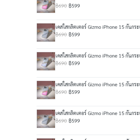
฿690
฿599
เคสใสกลิตเตอร์ Gizmo iPhone 15 กันกระ
฿690
฿599
เคสใสกลิตเตอร์ Gizmo iPhone 15 กันกระ
฿690
฿599
เคสใสกลิตเตอร์ Gizmo iPhone 15 กันกระ
฿690
฿599
เคสใสกลิตเตอร์ Gizmo iPhone 15 กันกระ
฿690
฿599