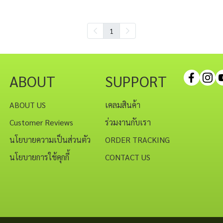
1
ABOUT
SUPPORT
ABOUT US
เคลมสินค้า
Customer Reviews
ร่วมงานกับเรา
นโยบายความเป็นส่วนตัว
ORDER TRACKING
นโยบายการใช้คุกกี้
CONTACT US