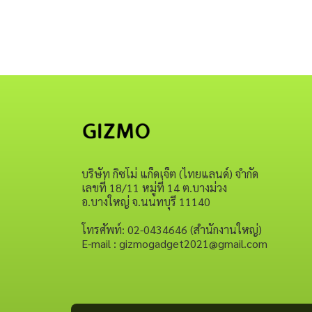
บริษัท กิซโม่ แก็ดเจ็ต (ไทยแลนด์) จำกัด
เลขที่ 18/11 หมู่ที่ 14 ต.บางม่วง
อ.บางใหญ่ จ.นนทบุรี 11140
โทรศัพท์: 02-0434646 (สำนักงานใหญ่)
E-mail : gizmogadget2021@gmail.com