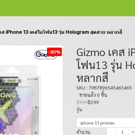
ส iPhone 13 เคสไอโฟน13 รุ่น Hologram สุดสวย หลากสี
Gizmo เคส i
-80%
โฟน13 รุ่น 
หลากสี
SKU : 7987896545465465
ขายแล้ว 0 ชิ้น
฿990
฿199
รุ่น
iphone 13 promax
จำนวน