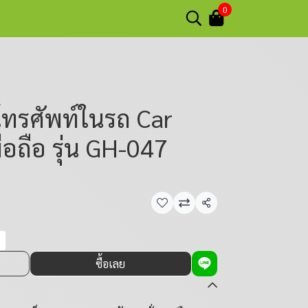
0
โทรศัพท์ในรถ Car
มือถือ รุ่น GH-047
น
แชร์
ซื้อเลย