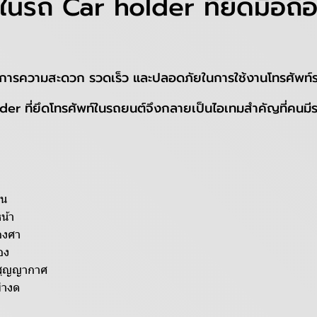
ในรถ Car holder ที่ยึดมือถื
การความสะดวก รวดเร็ว และปลอดภัยในการใช้งานโทรศัพท์ระหว
r ที่ยึดโทรศัพท์ในรถยนต์จึงกลายเป็นไอเทมสำคัญที่คนมีร
ทน
น้า
องศา
อง
คสุญญากาศ
่างด