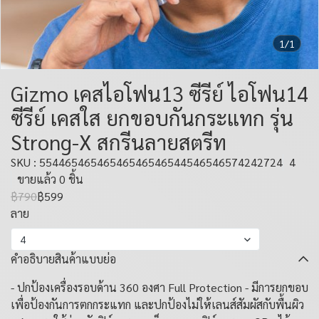
1/1
Gizmo เคสไอโฟน13 ซีรีย์ ไอโฟน14
ซีรีย์ เคสใส ยกขอบกันกระแทก รุ่น
Strong-X สกรีนลายสตรีท
SKU : 55446546546546546546544546546574242724
4
ขายแล้ว 0 ชิ้น
฿790
฿599
ลาย
4
คำอธิบายสินค้าแบบย่อ
- ปกป้องเครื่องรอบด้าน 360 องศา Full Protection - มีการยกขอบ
เพื่อป้องกันการตกกระแทก และปกป้องไม่ให้เลนส์สัมผัสกับพื้นผิว