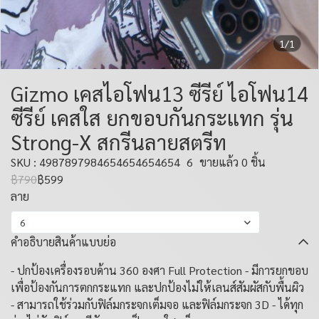
1/1
Gizmo เคสไอโฟน13 ซีรีย์ ไอโฟน14
ซีรีย์ เคสใส ยกขอบกันกระแทก รุ่น
Strong-X สกรีนลายสตรีท
SKU : 4987897984654654654654
6
ขายแล้ว 0 ชิ้น
฿790
฿599
ลาย
6
คำอธิบายสินค้าแบบย่อ
- ปกป้องเครื่องรอบด้าน 360 องศา Full Protection - มีการยกขอบ
เพื่อป้องกันการตกกระแทก และปกป้องไม่ให้เลนส์สัมผัสกับพื้นผิว
- สามารถใช้ร่วมกับฟิล์มกระจกเต็มจอ และฟิล์มกระจก 3D - ได้ทุก