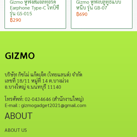
Gizmo หูฟังสมอลทอร์ค
Gizmo หูฟังบลูทูธแบบ
Earphone Type-C ไทป์ซี
หนีบ รุ่น GB-07
รุ่น GS-015
฿690
฿290
บริษัท กิซโม่ แก็ดเจ็ต (ไทยแลนด์) จำกัด
เลขที่ 18/11 หมู่ที่ 14 ต.บางม่วง
อ.บางใหญ่ จ.นนทบุรี 11140
โทรศัพท์: 02-0434646 (สำนักงานใหญ่)
E-mail : gizmogadget2021@gmail.com
ABOUT
ABOUT US